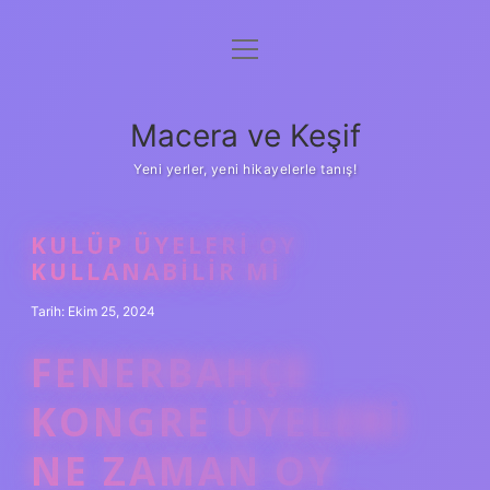
menüyü
Anasayfa
aç
Gizlilik Politikası
Macera ve Keşif
Yasal Uyarı
Yeni yerler, yeni hikayelerle tanış!
Hakkımızda
KULÜP ÜYELERI OY
KULLANABILIR MI
Tarih: Ekim 25, 2024
FENERBAHÇE
KONGRE ÜYELERI
NE ZAMAN OY