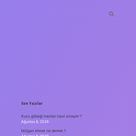
SIDEBAR
Son Yazılar
t casino
ilbet yeni giriş
Betexper giriş adresi
betexper.xyz
m e
Kuzu göbeği mantarı nasıl anlaşılır ?
Ağustos 8, 2026
Müjgan etmek ne demek ?