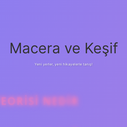
Macera ve Keşif
Yeni yerler, yeni hikayelerle tanış!
ORISI NEDIR
betci
vd casino
ilbe