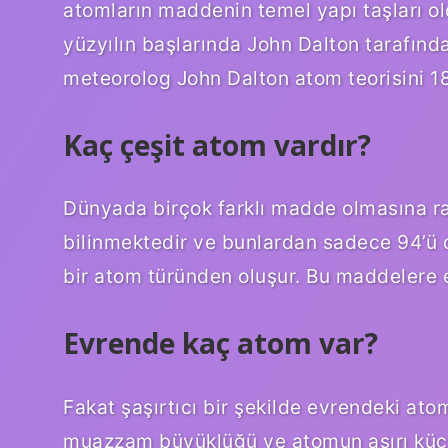
atomların maddenin temel yapı taşları ol
yüzyılın başlarında John Dalton tarafında
meteorolog John Dalton atom teorisini 18
Kaç çeşit atom vardır?
Dünyada birçok farklı madde olmasına ra
bilinmektedir ve bunlardan sadece 94’ü
bir atom türünden oluşur. Bu maddelere e
Evrende kaç atom var?
Fakat şaşırtıcı bir şekilde evrendeki atom
muazzam büyüklüğü ve atomun aşırı küç