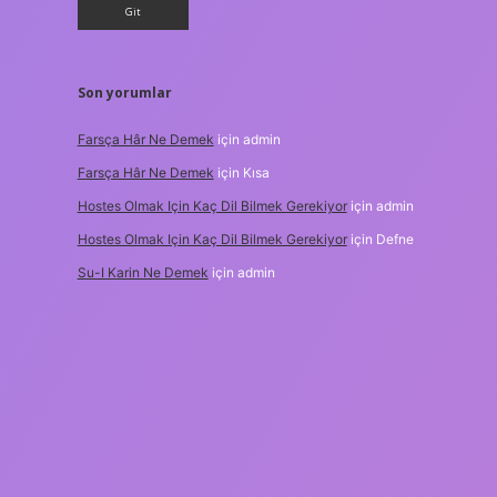
Son yorumlar
Farsça Hâr Ne Demek
için
admin
Farsça Hâr Ne Demek
için
Kısa
Hostes Olmak Için Kaç Dil Bilmek Gerekiyor
için
admin
Hostes Olmak Için Kaç Dil Bilmek Gerekiyor
için
Defne
Su-I Karin Ne Demek
için
admin