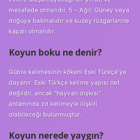
mesafede olmalıdır. 5 – Ağıl; Güney veya
doğuya bakmalıdır ve kuzey rüzgarlarına
kapalı olmalıdır.
Koyun boku ne denir?
Gübre kelimesinin kökeni Eski Türkçe’ye
dayanır. Eski Türkçe kelime yapısı net
değildir, ancak “hayvan dışkısı”
anlamında zıt kelimeyle ilişkili
olabileceği bulunmuştur.
Koyun nerede yaygın?