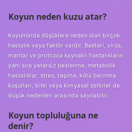
Koyun neden kuzu atar?
Koyunlarda düşüklere neden olan birçok
hastalık veya faktör vardır. Bakteri, virüs,
mantar ve protozoa kaynaklı hastalıkların
yanı sıra yetersiz beslenme, metabolik
hastalıklar, stres, taşıma, kötü barınma
koşulları, bitki veya kimyasal zehirler de
düşük nedenleri arasında sayılabilir.
Koyun topluluğuna ne
denir?