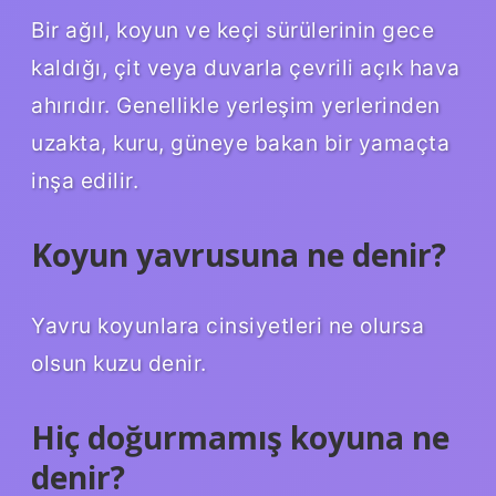
Bir ağıl, koyun ve keçi sürülerinin gece
kaldığı, çit veya duvarla çevrili açık hava
ahırıdır. Genellikle yerleşim yerlerinden
uzakta, kuru, güneye bakan bir yamaçta
inşa edilir.
Koyun yavrusuna ne denir?
Yavru koyunlara cinsiyetleri ne olursa
olsun kuzu denir.
Hiç doğurmamış koyuna ne
denir?