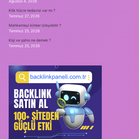
Ağustos 4, 2026
Kök hücre tedavisi var mı ?
Temmuz 27, 2026
Mahkemeyi kimler izleyebilir ?
Temmuz 25, 2026
Kişi ve şahıs ne demek ?
Temmuz 25, 2026