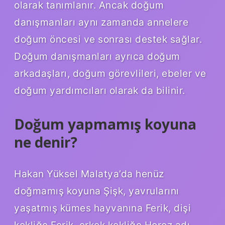
olarak tanımlanır. Ancak doğum
danışmanları aynı zamanda annelere
doğum öncesi ve sonrası destek sağlar.
Doğum danışmanları ayrıca doğum
arkadaşları, doğum görevlileri, ebeler ve
doğum yardımcıları olarak da bilinir.
Doğum yapmamış koyuna
ne denir?
Hakan Yüksel Malatya’da henüz
doğmamış koyuna Şişk, yavrularını
yaşatmış kümes hayvanına Ferik, dişi