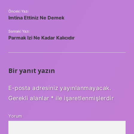
Önceki Yazı
Imtina Ettiniz Ne Demek
Sonraki Yazı
Parmak Izi Ne Kadar Kalıcıdır
Bir yanıt yazın
E-posta adresiniz yayınlanmayacak.
Gerekli alanlar
*
ile işaretlenmişlerdir
Yorum