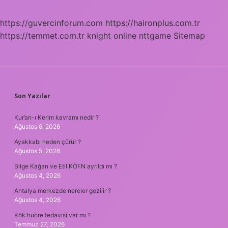
https://guvercinforum.com
https://haironplus.com.tr
https://temmet.com.tr
knight online
nttgame
Sitemap
SIDEBAR
Son Yazılar
Kur’an-ı Kerim kavramı nedir ?
Ağustos 6, 2026
Ayakkabı neden çürür ?
Ağustos 5, 2026
Bilge Kağan ve Etil KÖFN ayrıldı mı ?
Ağustos 4, 2026
Antalya merkezde nereler gezilir ?
Ağustos 4, 2026
Kök hücre tedavisi var mı ?
Temmuz 27, 2026