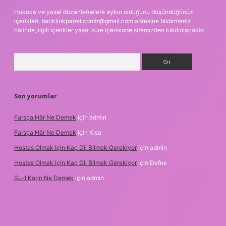
Hukuka ve yasal düzenlemelere aykırı olduğunu düşündüğünüz
içerikleri,
backlinkpanelicomtr@gmail.com
adresine bildirmeniz
halinde, ilgili içerikler yasal süre içerisinde sitemizden kaldırılacaktır.
Arama
Son yorumlar
Farsça Hâr Ne Demek
için
admin
Farsça Hâr Ne Demek
için
Kısa
Hostes Olmak Için Kaç Dil Bilmek Gerekiyor
için
admin
Hostes Olmak Için Kaç Dil Bilmek Gerekiyor
için
Defne
Su-I Karin Ne Demek
için
admin