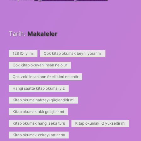
Tarih:
Makaleler
128 IQ iyi mi
Çok kitap okumak beyni yorar mı
Çok kitap okuyan insan ne olur
Çok zeki insanların özellikleri nelerdir
Hangi saatte kitap okumalıyız
Kitap okuma hafızayı güçlendirir mi
Kitap okumak aklı geliştirir mi
Kitap okumak hangi zeka türü
Kitap okumak IQ yükseltir mi
Kitap okumak zekayı artırır mı