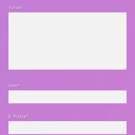
Yorum
İsim*
E-Posta*