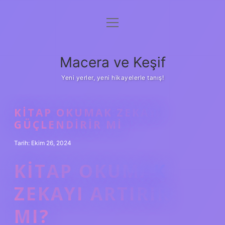
menüyü
Anasayfa
aç
Gizlilik Politikası
Macera ve Keşif
Yasal Uyarı
Yeni yerler, yeni hikayelerle tanış!
Hakkımızda
KITAP OKUMAK ZEKAYI
GÜÇLENDIRIR MI
Tarih: Ekim 26, 2024
KITAP OKUMAK
ZEKAYI ARTIRIR
MI?