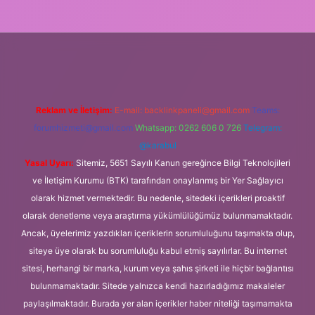
bet
Reklam ve İletişim:
E-mail:
backlinkpaneli@gmail.com
Teams:
forumhizmeti@gmail.com
Whatsapp: 0262 606 0 726
Telegram:
@karabul
Yasal Uyarı:
Sitemiz, 5651 Sayılı Kanun gereğince Bilgi Teknolojileri
ve İletişim Kurumu (BTK) tarafından onaylanmış bir Yer Sağlayıcı
olarak hizmet vermektedir. Bu nedenle, sitedeki içerikleri proaktif
olarak denetleme veya araştırma yükümlülüğümüz bulunmamaktadır.
Ancak, üyelerimiz yazdıkları içeriklerin sorumluluğunu taşımakta olup,
siteye üye olarak bu sorumluluğu kabul etmiş sayılırlar. Bu internet
sitesi, herhangi bir marka, kurum veya şahıs şirketi ile hiçbir bağlantısı
bulunmamaktadır. Sitede yalnızca kendi hazırladığımız makaleler
paylaşılmaktadır. Burada yer alan içerikler haber niteliği taşımamakta