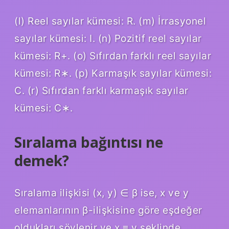
(l) Reel sayılar kümesi: R. (m) İrrasyonel
sayılar kümesi: I. (n) Pozitif reel sayılar
kümesi: R+. (o) Sıfırdan farklı reel sayılar
kümesi: R∗. (p) Karmaşık sayılar kümesi:
C. (r) Sıfırdan farklı karmaşık sayılar
kümesi: C∗.
Sıralama bağıntısı ne
demek?
Sıralama ilişkisi (x, y) ∈ β ise, x ve y
elemanlarının β-ilişkisine göre eşdeğer
oldukları söylenir ve x ≡ y şeklinde