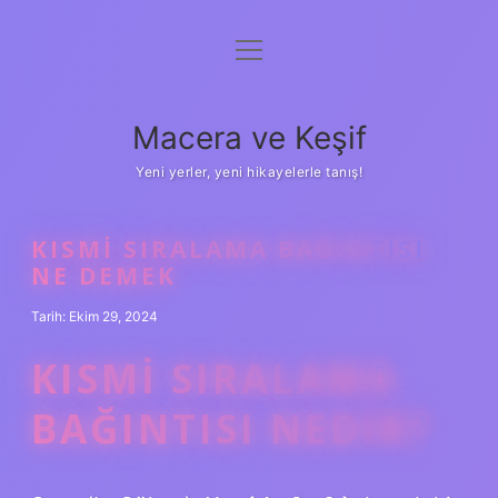
menüyü
Anasayfa
aç
Gizlilik Politikası
Macera ve Keşif
Yasal Uyarı
Yeni yerler, yeni hikayelerle tanış!
Hakkımızda
KISMI SIRALAMA BAĞINTISI
NE DEMEK
Tarih: Ekim 29, 2024
KISMI SIRALAMA
BAĞINTISI NEDIR?