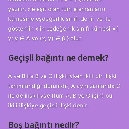
yazılır. x’e eşit olan tüm elemanların
kümesine eşdeğerlik sınıfı denir ve ile
gösterilir. x’in eşdeğerlik sınıfı kümesi ={
y: y ∈ A ve (x, y) ∈ β } olur.
Geçişli bağıntı ne demek?
A ve B ile B ve C ilişkiliyken ikili bir ilişki
tanımlandığı durumda, A aynı zamanda C
ile de ilişkiliyse (tüm A, B ve C için) bu
ikili ilişkiye geçişli ilişki denir.
Boş bağıntı nedir?