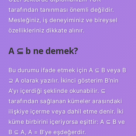
tarafından tanınması önemli değildir.
Mesleğiniz, iş deneyiminiz ve bireysel
özellikleriniz dikkate alınır.
A ⊆ b ne demek?
Bu durumu ifade etmek için A ⊆ B veya B
⊇ A olarak yazılır. İkinci gösterim B’nin
A’yı içerdiği şeklinde okunabilir. ⊆
tarafından sağlanan kümeler arasındaki
ilişkiye içerme veya dahil etme denir. İki
küme birbirini içeriyorsa eşittir: A ⊆ B ve
B ⊆ A, A = B’ye eşdeğerdir.