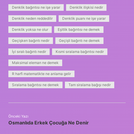
Denklik bağıntısı ne işe yarar
Denklik ilişkisi nedir
Denklik neden reddedilir
Denklik puanı ne işe yarar
Denklik yoksa ne olur
Eşitlik bağıntısı ne demek
Geçişken bağıntı nedir
Geçişli bağıntı ne demek
İyi sıralı bağıntı nedir
Kısmi sıralama bağıntısı nedir
Maksimal eleman ne demek
R harfi matematikte ne anlama gelir
Sıralama bağıntısı ne demek
Tam siralama bağışı nedir
Önceki Yazı
Osmanlıda Erkek Çocuğa Ne Denir