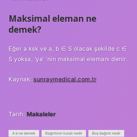
Maksimal eleman ne
demek?
Eğer a ksk ve a, b ∈ S olacak şekilde c ∈
S yoksa, ‘ya’ ‘nin maksimal elemanı denir.
Kaynak:
sunraymedical.com.tr
Tarih:
Makaleler
A b ne demek
Bağıntının kuralı nedir
Boş bağıntı nedir