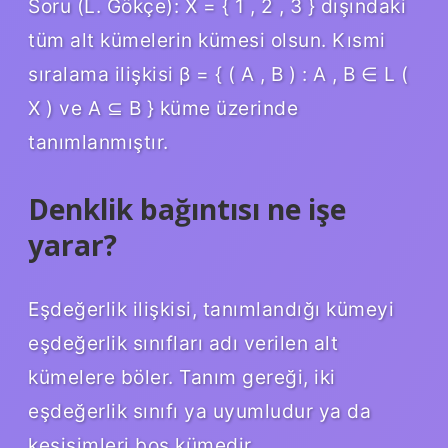
Soru (L. Gökçe): X = { 1 , 2 , 3 } dışındaki
tüm alt kümelerin kümesi olsun. Kısmi
sıralama ilişkisi β = { ( A , B ) : A , B ∈ L (
X ) ve A ⊆ B } küme üzerinde
tanımlanmıştır.
Denklik bağıntısı ne işe
yarar?
Eşdeğerlik ilişkisi, tanımlandığı kümeyi
eşdeğerlik sınıfları adı verilen alt
kümelere böler. Tanım gereği, iki
eşdeğerlik sınıfı ya uyumludur ya da
kesişimleri boş kümedir.