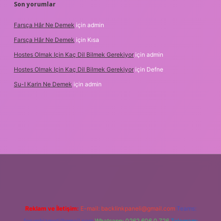
Son yorumlar
Farsça Hâr Ne Demek
için
admin
Farsça Hâr Ne Demek
için
Kısa
Hostes Olmak Için Kaç Dil Bilmek Gerekiyor
için
admin
Hostes Olmak Için Kaç Dil Bilmek Gerekiyor
için
Defne
Su-I Karin Ne Demek
için
admin
 elexbet
Reklam ve İletişim:
E-mail:
backlinkpaneli@gmail.com
Teams:
forumhizmeti@gmail.com
Whatsapp: 0262 606 0 726
Telegram: