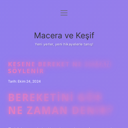
menüyü
Anasayfa
aç
Gizlilik Politikası
Macera ve Keşif
Yasal Uyarı
Yeni yerler, yeni hikayelerle tanış!
Hakkımızda
KESENE BEREKET NE ZAMAN
SÖYLENIR
Tarih: Ekim 24, 2024
BEREKETINI GÖR
NE ZAMAN DENIR?