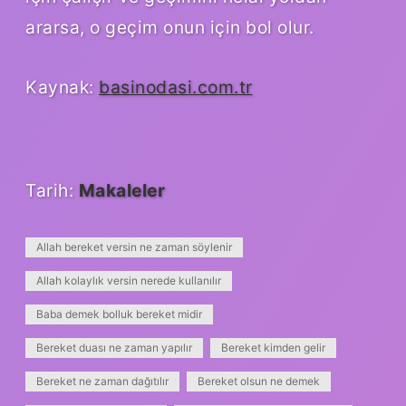
ararsa, o geçim onun için bol olur.
Kaynak:
basinodasi.com.tr
Tarih:
Makaleler
Allah bereket versin ne zaman söylenir
Allah kolaylık versin nerede kullanılır
Baba demek bolluk bereket midir
Bereket duası ne zaman yapılır
Bereket kimden gelir
Bereket ne zaman dağıtılır
Bereket olsun ne demek