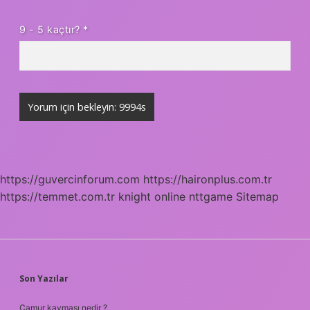
9 - 5 kaçtır?
*
https://guvercinforum.com
https://haironplus.com.tr
https://temmet.com.tr
knight online
nttgame
Sitemap
SIDEBAR
Son Yazılar
Çamur kayması nedir ?