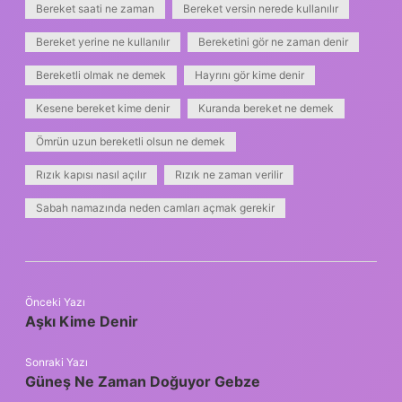
Bereket saati ne zaman
Bereket versin nerede kullanılır
Bereket yerine ne kullanılır
Bereketini gör ne zaman denir
Bereketli olmak ne demek
Hayrını gör kime denir
Kesene bereket kime denir
Kuranda bereket ne demek
Ömrün uzun bereketli olsun ne demek
Rızık kapısı nasıl açılır
Rızık ne zaman verilir
Sabah namazında neden camları açmak gerekir
Önceki Yazı
Aşkı Kime Denir
Sonraki Yazı
Güneş Ne Zaman Doğuyor Gebze