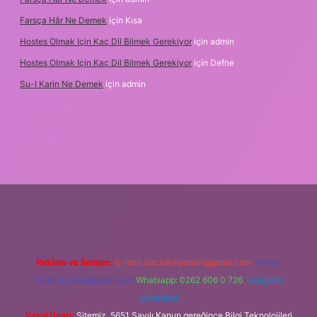
Farsça Hâr Ne Demek
için
Kısa
Hostes Olmak Için Kaç Dil Bilmek Gerekiyor
için
admin
Hostes Olmak Için Kaç Dil Bilmek Gerekiyor
için
Defne
Su-I Karin Ne Demek
için
admin
m elexbet
Reklam ve İletişim:
E-mail:
backlinkpaneli@gmail.com
Teams:
forumhizmeti@gmail.com
Whatsapp: 0262 606 0 726
Telegram:
@karabul
Yasal Uyarı:
Sitemiz, 5651 Sayılı Kanun gereğince Bilgi Teknolojileri