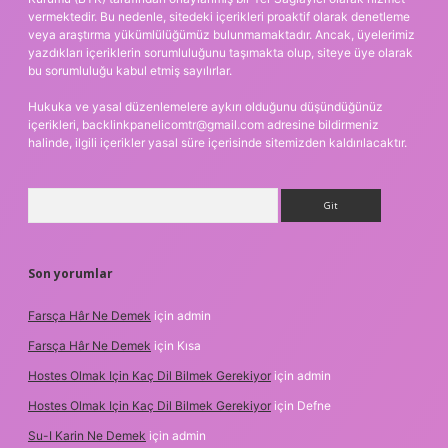
vermektedir. Bu nedenle, sitedeki içerikleri proaktif olarak denetleme
veya araştırma yükümlülüğümüz bulunmamaktadır. Ancak, üyelerimiz
yazdıkları içeriklerin sorumluluğunu taşımakta olup, siteye üye olarak
bu sorumluluğu kabul etmiş sayılırlar.
Hukuka ve yasal düzenlemelere aykırı olduğunu düşündüğünüz
içerikleri,
backlinkpanelicomtr@gmail.com
adresine bildirmeniz
halinde, ilgili içerikler yasal süre içerisinde sitemizden kaldırılacaktır.
Arama
Son yorumlar
Farsça Hâr Ne Demek
için
admin
Farsça Hâr Ne Demek
için
Kısa
Hostes Olmak Için Kaç Dil Bilmek Gerekiyor
için
admin
Hostes Olmak Için Kaç Dil Bilmek Gerekiyor
için
Defne
Su-I Karin Ne Demek
için
admin