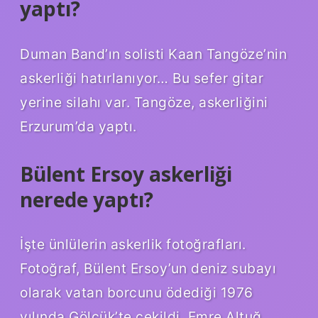
yaptı?
Duman Band’ın solisti Kaan Tangöze’nin
askerliği hatırlanıyor… Bu sefer gitar
yerine silahı var. Tangöze, askerliğini
Erzurum’da yaptı.
Bülent Ersoy askerliği
nerede yaptı?
İşte ünlülerin askerlik fotoğrafları.
Fotoğraf, Bülent Ersoy’un deniz subayı
olarak vatan borcunu ödediği 1976
yılında Gölcük’te çekildi. Emre Altuğ,