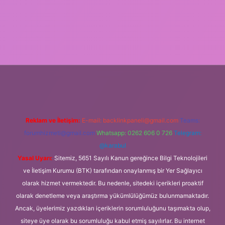
xbet
Reklam ve İletişim:
E-mail:
backlinkpaneli@gmail.com
Teams:
forumhizmeti@gmail.com
Whatsapp: 0262 606 0 726
Telegram:
@karabul
Yasal Uyarı:
Sitemiz, 5651 Sayılı Kanun gereğince Bilgi Teknolojileri
ve İletişim Kurumu (BTK) tarafından onaylanmış bir Yer Sağlayıcı
olarak hizmet vermektedir. Bu nedenle, sitedeki içerikleri proaktif
olarak denetleme veya araştırma yükümlülüğümüz bulunmamaktadır.
Ancak, üyelerimiz yazdıkları içeriklerin sorumluluğunu taşımakta olup,
siteye üye olarak bu sorumluluğu kabul etmiş sayılırlar. Bu internet