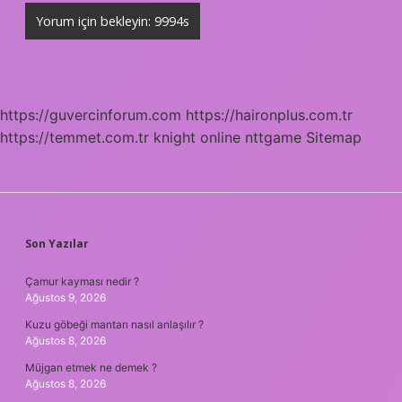
https://guvercinforum.com
https://haironplus.com.tr
https://temmet.com.tr
knight online
nttgame
Sitemap
SIDEBAR
Son Yazılar
Çamur kayması nedir ?
Ağustos 9, 2026
Kuzu göbeği mantarı nasıl anlaşılır ?
Ağustos 8, 2026
Müjgan etmek ne demek ?
Ağustos 8, 2026