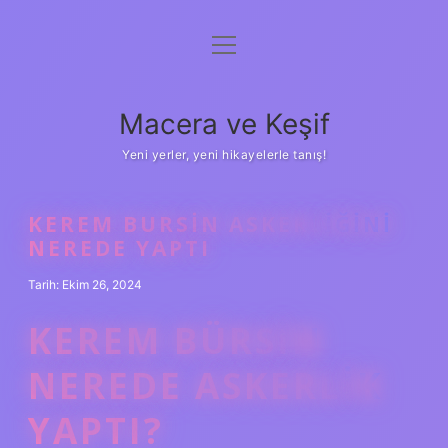
menüyü
Anasayfa
aç
Gizlilik Politikası
Macera ve Keşif
Yasal Uyarı
Yeni yerler, yeni hikayelerle tanış!
Hakkımızda
KEREM BURSIN ASKERLIĞINI
NEREDE YAPTI
Tarih: Ekim 26, 2024
KEREM BÜRSIN
NEREDE ASKERLIK
YAPTI?