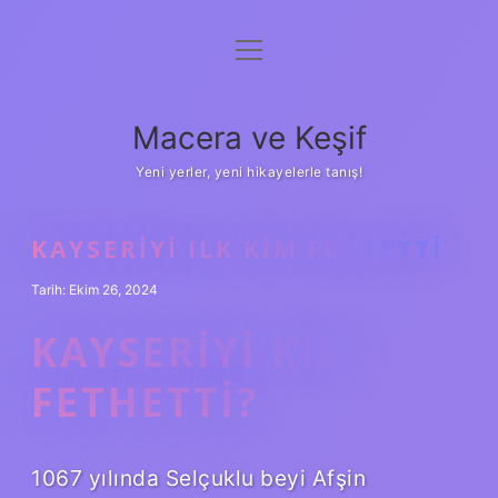
menüyü
Anasayfa
aç
Gizlilik Politikası
Macera ve Keşif
Yasal Uyarı
Yeni yerler, yeni hikayelerle tanış!
Hakkımızda
KAYSERIYI ILK KIM FETHETTI
Tarih: Ekim 26, 2024
KAYSERIYI KIM
FETHETTI?
1067 yılında Selçuklu beyi Afşin