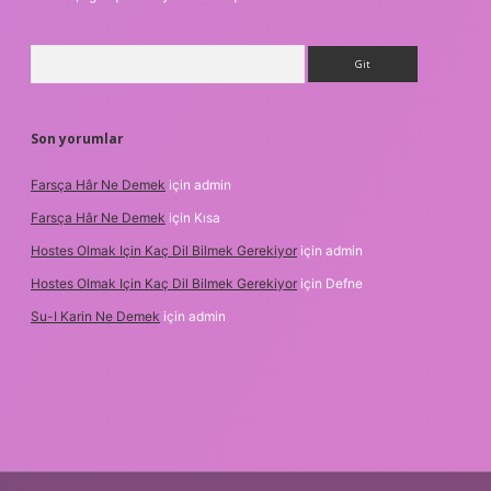
Arama
Son yorumlar
Farsça Hâr Ne Demek
için
admin
Farsça Hâr Ne Demek
için
Kısa
Hostes Olmak Için Kaç Dil Bilmek Gerekiyor
için
admin
Hostes Olmak Için Kaç Dil Bilmek Gerekiyor
için
Defne
Su-I Karin Ne Demek
için
admin
ci
vd casino
ilbet casino
ilbet yeni giriş
Betexper giriş adresi
b