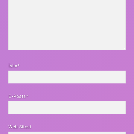
İsim*
E-Posta*
Web Sitesi