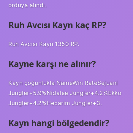
orduya alındı.
Ruh Avcısı Kayn kaç RP?
Ruh Avcısı Kayn 1350 RP.
Kayne karşı ne alınır?
Kayn çoğunlukla NameWin RateSejuani
Jungler+5.9%Nidalee Jungler+4.2%Ekko
Jungler+4.2%Hecarim Jungler+3.
Kayn hangi bölgedendir?