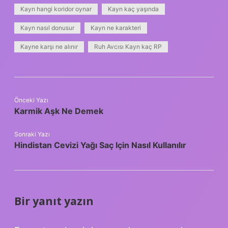
Kayn hangi koridor oynar
Kayn kaç yaşında
Kayn nasıl donusur
Kayn ne karakteri
Kayne karşı ne alınır
Ruh Avcısı Kayn kaç RP
Önceki Yazı
Karmik Aşk Ne Demek
Sonraki Yazı
Hindistan Cevizi Yağı Saç Için Nasıl Kullanılır
Bir yanıt yazın