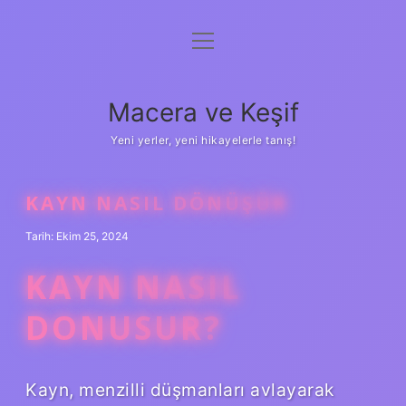
menüyü
Anasayfa
aç
Gizlilik Politikası
Macera ve Keşif
Yasal Uyarı
Yeni yerler, yeni hikayelerle tanış!
Hakkımızda
KAYN NASIL DÖNÜŞÜR
Tarih: Ekim 25, 2024
KAYN NASIL
DONUSUR?
Kayn, menzilli düşmanları avlayarak