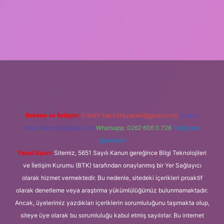
r.xyz
m elexbet
Reklam ve İletişim:
E-mail:
backlinkpaneli@gmail.com
Teams:
forumhizmeti@gmail.com
Whatsapp: 0262 606 0 726
Telegram:
@karabul
Yasal Uyarı:
Sitemiz, 5651 Sayılı Kanun gereğince Bilgi Teknolojileri
ve İletişim Kurumu (BTK) tarafından onaylanmış bir Yer Sağlayıcı
olarak hizmet vermektedir. Bu nedenle, sitedeki içerikleri proaktif
olarak denetleme veya araştırma yükümlülüğümüz bulunmamaktadır.
Ancak, üyelerimiz yazdıkları içeriklerin sorumluluğunu taşımakta olup,
siteye üye olarak bu sorumluluğu kabul etmiş sayılırlar. Bu internet