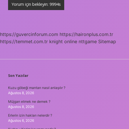
https://guvercinforum.com
https://haironplus.com.tr
https://temmet.com.tr
knight online
nttgame
Sitemap
SIDEBAR
Son Yazılar
Kuzu göbeği mantarı nasıl anlaşılır ?
Ağustos 8, 2026
Müjgan etmek ne demek ?
Ağustos 8, 2026
Erlerin izin hakları nelerdir ?
Ağustos 6, 2026