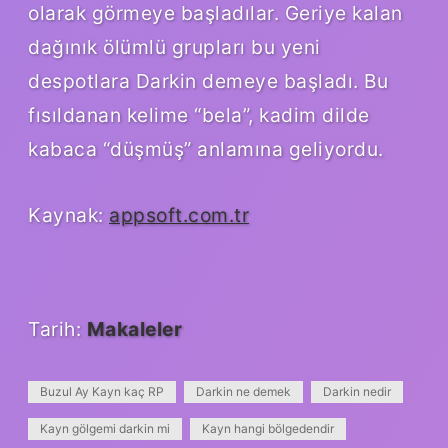
olarak görmeye başladılar. Geriye kalan
dağınık ölümlü grupları bu yeni
despotlara Darkin demeye başladı. Bu
fısıldanan kelime “bela”, kadim dilde
kabaca “düşmüş” anlamına geliyordu.
Kaynak:
appsoft.com.tr
Tarih:
Makaleler
Buzul Ay Kayn kaç RP
Darkin ne demek
Darkin nedir
Kayn gölgemi darkin mi
Kayn hangi bölgedendir