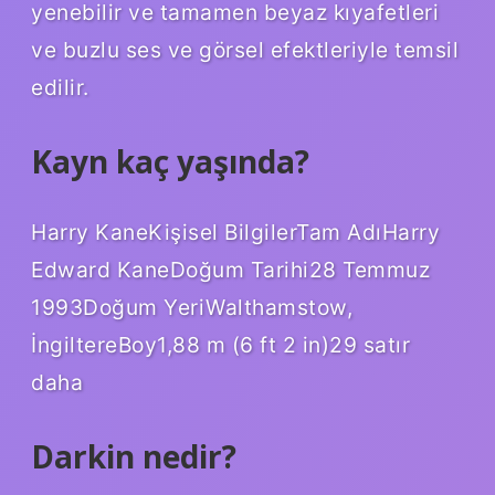
yenebilir ve tamamen beyaz kıyafetleri
ve buzlu ses ve görsel efektleriyle temsil
edilir.
Kayn kaç yaşında?
Harry KaneKişisel BilgilerTam AdıHarry
Edward KaneDoğum Tarihi28 Temmuz
1993Doğum YeriWalthamstow,
İngiltereBoy1,88 m (6 ft 2 in)29 satır
daha
Darkin nedir?