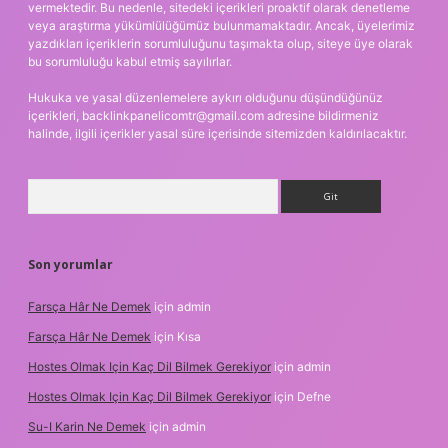
vermektedir. Bu nedenle, sitedeki içerikleri proaktif olarak denetleme
veya araştırma yükümlülüğümüz bulunmamaktadır. Ancak, üyelerimiz
yazdıkları içeriklerin sorumluluğunu taşımakta olup, siteye üye olarak
bu sorumluluğu kabul etmiş sayılırlar.
Hukuka ve yasal düzenlemelere aykırı olduğunu düşündüğünüz
içerikleri,
backlinkpanelicomtr@gmail.com
adresine bildirmeniz
halinde, ilgili içerikler yasal süre içerisinde sitemizden kaldırılacaktır.
Arama
Son yorumlar
Farsça Hâr Ne Demek
için
admin
Farsça Hâr Ne Demek
için
Kısa
Hostes Olmak Için Kaç Dil Bilmek Gerekiyor
için
admin
Hostes Olmak Için Kaç Dil Bilmek Gerekiyor
için
Defne
Su-I Karin Ne Demek
için
admin