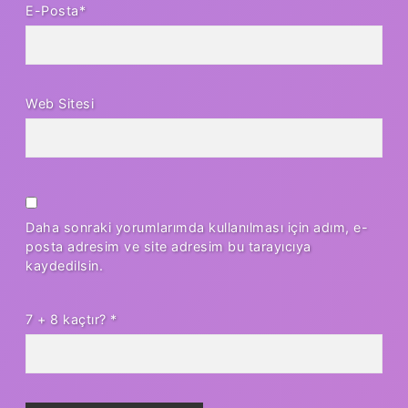
E-Posta*
Web Sitesi
Daha sonraki yorumlarımda kullanılması için adım, e-
posta adresim ve site adresim bu tarayıcıya
kaydedilsin.
7 + 8 kaçtır?
*