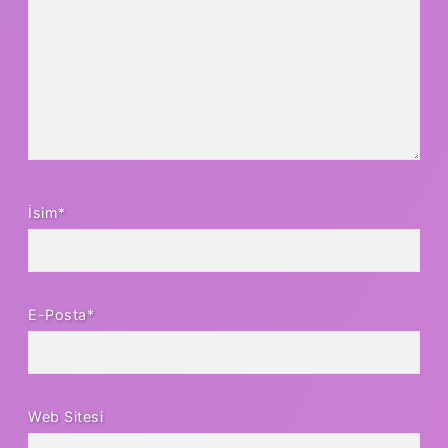
İsim*
E-Posta*
Web Sitesi