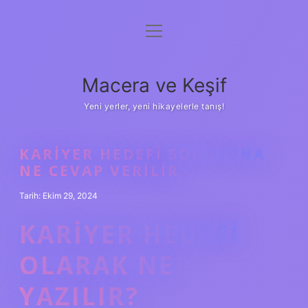
menüyü
Anasayfa
aç
Gizlilik Politikası
Macera ve Keşif
Yasal Uyarı
Yeni yerler, yeni hikayelerle tanış!
Hakkımızda
KARIYER HEDEFI SORUSUNA
NE CEVAP VERILIR
Tarih: Ekim 29, 2024
KARIYER HEDEFI
OLARAK NE
YAZILIR?