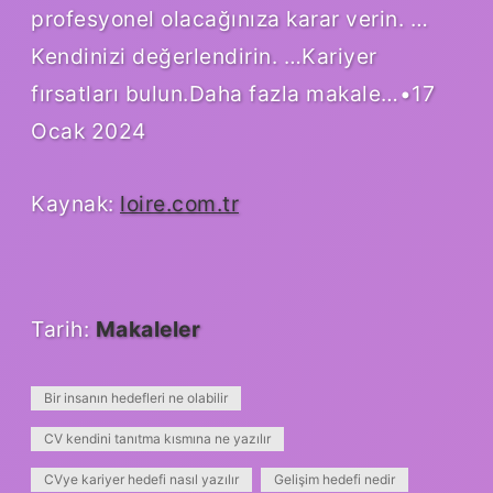
profesyonel olacağınıza karar verin. …
Kendinizi değerlendirin. …Kariyer
fırsatları bulun.Daha fazla makale…•17
Ocak 2024
Kaynak:
loire.com.tr
Tarih:
Makaleler
Bir insanın hedefleri ne olabilir
CV kendini tanıtma kısmına ne yazılır
CVye kariyer hedefi nasıl yazılır
Gelişim hedefi nedir