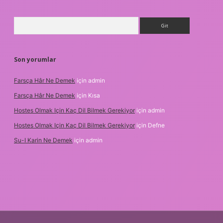
Arama
Son yorumlar
Farsça Hâr Ne Demek
için
admin
Farsça Hâr Ne Demek
için
Kısa
Hostes Olmak Için Kaç Dil Bilmek Gerekiyor
için
admin
Hostes Olmak Için Kaç Dil Bilmek Gerekiyor
için
Defne
Su-I Karin Ne Demek
için
admin
et