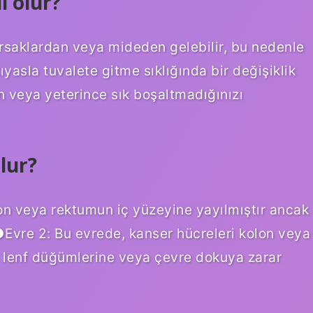
l olur?
ırsaklardan veya mideden gelebilir, bu nedenle
kıyasla tuvalete gitme sıklığında bir değişiklik
ün veya yeterince sık boşaltmadığınızı
lur?
on veya rektumun iç yüzeyine yayılmıştır ancak
●Evre 2: Bu evrede, kanser hücreleri kolon veya
 lenf düğümlerine veya çevre dokuya zarar