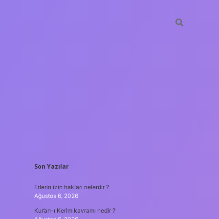
SIDEBAR
Son Yazılar
t casino
ilbet yeni giriş
Betexper giriş adresi
betexper.xyz
m el
Erlerin izin hakları nelerdir ?
Ağustos 6, 2026
Kur’an-ı Kerim kavramı nedir ?