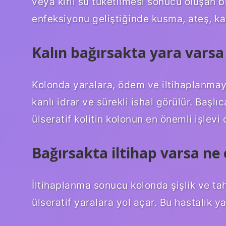
veya kirli su tüketilmesi sonucu oluşan b
enfeksiyonu geliştiğinde kusma, ateş, karı
Kalın bağırsakta yara varsa
Kolonda yaralara, ödem ve iltihaplanmaya
kanlı idrar ve sürekli ishal görülür. Başl
ülseratif kolitin kolonun en önemli işlev
Bağırsakta iltihap varsa ne 
İltihaplanma sonucu kolonda şişlik ve ta
ülseratif yaralara yol açar. Bu hastalık y