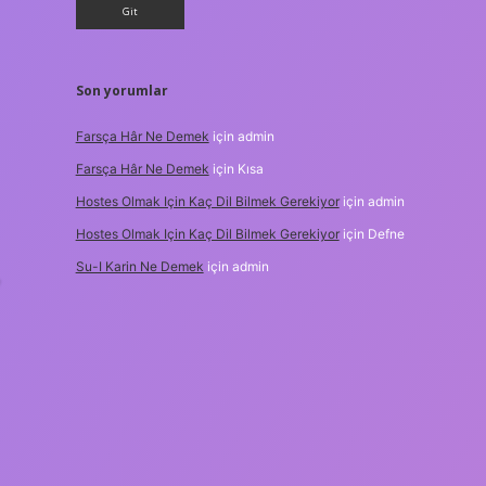
Son yorumlar
Farsça Hâr Ne Demek
için
admin
Farsça Hâr Ne Demek
için
Kısa
Hostes Olmak Için Kaç Dil Bilmek Gerekiyor
için
admin
Hostes Olmak Için Kaç Dil Bilmek Gerekiyor
için
Defne
Su-I Karin Ne Demek
için
admin
,