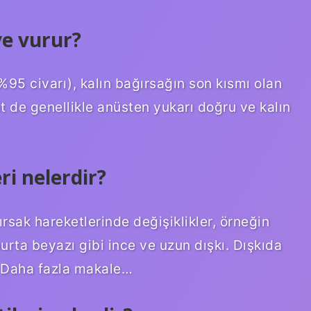
ye vurur?
(%95 civarı), kalın bağırsağın son kısmı olan
it de genellikle anüsten yukarı doğru ve kalın
ri nelerdir?
ğırsak hareketlerinde değişiklikler, örneğin
urta beyazı gibi ince ve uzun dışkı. Dışkıda
ı. Daha fazla makale…