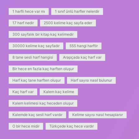
1 harfli hece var mı
1 sınıf ünlü harfler nelerdir
17 harf nedir
2500 kelime kaç sayfa eder
300 sayfalık bir kitap kaç kelimedir
30000 kelime kaç sayfadır
555 hangi harftir
8 tane sesli harf hangisi
Arapçada kaç harf var
Bir hece en fazla kaç harften oluşur
Harf kaç tane harften oluşur
Harf sayısı nasıl bulunur
Kaç harf var
Kalem kaç kelime
Kalem kelimesi kaç heceden oluşur
Kalemde kaç sesli harf vardır
Kelime sayısı nasıl hesaplanır
O bir hece midir
Türkçede kaç hece vardır