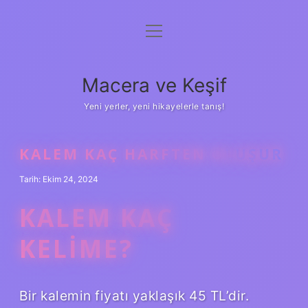
menüyü
Anasayfa
aç
Gizlilik Politikası
Macera ve Keşif
Yasal Uyarı
Yeni yerler, yeni hikayelerle tanış!
Hakkımızda
KALEM KAÇ HARFTEN OLUŞUR
Tarih: Ekim 24, 2024
KALEM KAÇ
KELIME?
Bir kalemin fiyatı yaklaşık 45 TL’dir.