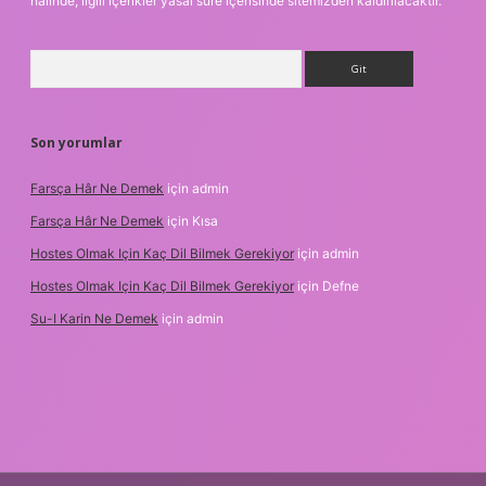
halinde, ilgili içerikler yasal süre içerisinde sitemizden kaldırılacaktır.
Arama
Son yorumlar
Farsça Hâr Ne Demek
için
admin
Farsça Hâr Ne Demek
için
Kısa
Hostes Olmak Için Kaç Dil Bilmek Gerekiyor
için
admin
Hostes Olmak Için Kaç Dil Bilmek Gerekiyor
için
Defne
Su-I Karin Ne Demek
için
admin
m elexbet