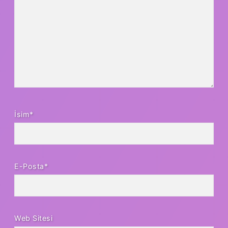
İsim*
E-Posta*
Web Sitesi