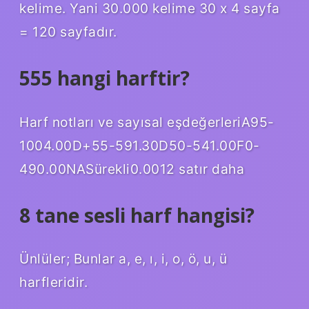
kelime. Yani 30.000 kelime 30 x 4 sayfa
= 120 sayfadır.
555 hangi harftir?
Harf notları ve sayısal eşdeğerleriA95-
1004.00D+55-591.30D50-541.00F0-
490.00NASürekli0.0012 satır daha
8 tane sesli harf hangisi?
Ünlüler; Bunlar a, e, ı, i, o, ö, u, ü
harfleridir.