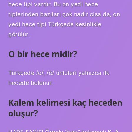
hece tipi vardır. Bu on yedi hece
tiplerinden bazıları çok nadir olsa da, on
yedi hece tipi Türkçede kesinlikle
görülür.
O bir hece midir?
Türkçede /o/, /ö/ ünlüleri yalnızca ilk
hecede bulunur.
Kalem kelimesi kaç heceden
oluşur?
HARF SAYISI Örnek: “pen” kelimesi; K, A,