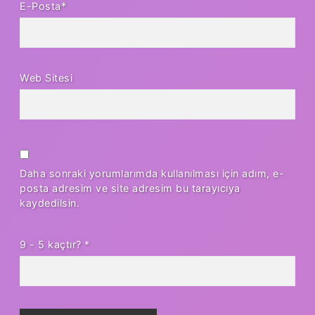
E-Posta*
Web Sitesi
Daha sonraki yorumlarımda kullanılması için adım, e-
posta adresim ve site adresim bu tarayıcıya
kaydedilsin.
9 - 5 kaçtır?
*