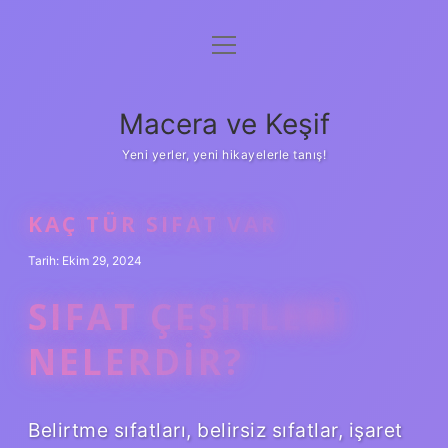
menüyü
Anasayfa
aç
Gizlilik Politikası
Macera ve Keşif
Yasal Uyarı
Yeni yerler, yeni hikayelerle tanış!
Hakkımızda
KAÇ TÜR SIFAT VAR
Tarih: Ekim 29, 2024
SIFAT ÇEŞITLERI
NELERDIR?
Belirtme sıfatları, belirsiz sıfatlar, işaret