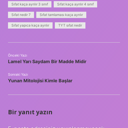
Sıfat kaça ayrılır 3 sınıf
Sıfat kaça ayrılır 4 sınıf
Sıfat nedir 7
Sıfat tamlaması kaça ayrılır
Sıfat yapıca kaça ayrılır
TYT sıfat nedir
Önceki Yazı
Lamel Yarı Saydam Bir Madde Midir
Sonraki Yazı
Yunan Mitolojisi Kimle Başlar
Bir yanıt yazın