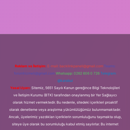
 elexbet
Reklam ve İletişim:
E-mail:
backlinkpaneli@gmail.com
Teams:
forumhizmeti@gmail.com
Whatsapp: 0262 606 0 726
Telegram:
@karabul
Yasal Uyarı:
Sitemiz, 5651 Sayılı Kanun gereğince Bilgi Teknolojileri
ve İletişim Kurumu (BTK) tarafından onaylanmış bir Yer Sağlayıcı
olarak hizmet vermektedir. Bu nedenle, sitedeki içerikleri proaktif
olarak denetleme veya araştırma yükümlülüğümüz bulunmamaktadır.
Ancak, üyelerimiz yazdıkları içeriklerin sorumluluğunu taşımakta olup,
siteye üye olarak bu sorumluluğu kabul etmiş sayılırlar. Bu internet