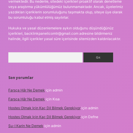
vermektedir. Bu nedenle, sitedeki içerikleri proaktif olarak denetleme
veya araştırma yükümlülüğümüz bulunmamaktadır. Ancak, üyelerimiz
yazdıkları içeriklerin sorumluluğunu taşımakta olup, siteye üye olarak
bu sorumluluğu kabul etmiş sayılırlar.
Hukuka ve yasal düzenlemelere aykırı olduğunu düşündüğünüz
içerikleri,
backlinkpanelicomtr@gmail.com
adresine bildirmeniz
halinde, ilgili içerikler yasal süre içerisinde sitemizden kaldırılacaktır.
Arama
Son yorumlar
Farsça Hâr Ne Demek
için
admin
Farsça Hâr Ne Demek
için
Kısa
Hostes Olmak Için Kaç Dil Bilmek Gerekiyor
için
admin
Hostes Olmak Için Kaç Dil Bilmek Gerekiyor
için
Defne
Su-I Karin Ne Demek
için
admin