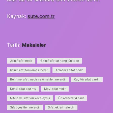
Kaynak:
sute.com.tr
Tarih:
Makaleler
2sınıf sıfat nedir
6 sınıf sıfatlar hangi ünitede
6sınıf sıfat tamlaması nedir
Adlasmis sıfat nedir
Belirtme sıfatı nedir ve örnekleri nelerdir
Kaç tür sıfat vardır
Kendi sıfat olur mu
Mavi sıfat mıdır
Niteleme sıfatları kaça ayrılır
Ön ad nedir 4 sınıf
Sıfat çeşitleri nelerdir
Sıfat ekleri nelerdir