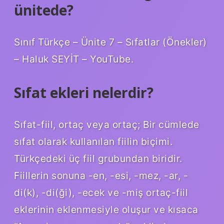
ünitede?
Sınıf Türkçe – Ünite 7 – Sıfatlar (Önekler)
– Haluk SEYİT – YouTube.
Sıfat ekleri nelerdir?
Sıfat-fiil, ortaç veya ortaç; Bir cümlede
sıfat olarak kullanılan fiilin biçimi.
Türkçedeki üç fiil grubundan biridir.
Fiillerin sonuna -en, -esi, -mez, -ar, -
di(k), -di(ği), -ecek ve -miş ortaç-fiil
eklerinin eklenmesiyle oluşur ve kısaca