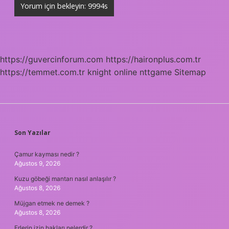
https://guvercinforum.com
https://haironplus.com.tr
https://temmet.com.tr
knight online
nttgame
Sitemap
SIDEBAR
Son Yazılar
Çamur kayması nedir ?
Ağustos 9, 2026
Kuzu göbeği mantarı nasıl anlaşılır ?
Ağustos 8, 2026
Müjgan etmek ne demek ?
Ağustos 8, 2026
Erlerin izin hakları nelerdir ?