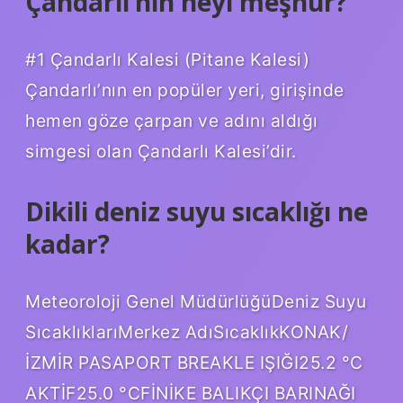
Çandarlı’nın neyi meşhur?
#1 Çandarlı Kalesi (Pitane Kalesi)
Çandarlı’nın en popüler yeri, girişinde
hemen göze çarpan ve adını aldığı
simgesi olan Çandarlı Kalesi’dir.
Dikili deniz suyu sıcaklığı ne
kadar?
Meteoroloji Genel MüdürlüğüDeniz Suyu
SıcaklıklarıMerkez AdıSıcaklıkKONAK/
İZMİR PASAPORT BREAKLE IŞIĞI25.2 °C
AKTİF25.0 °CFİNİKE BALIKÇI BARINAĞI