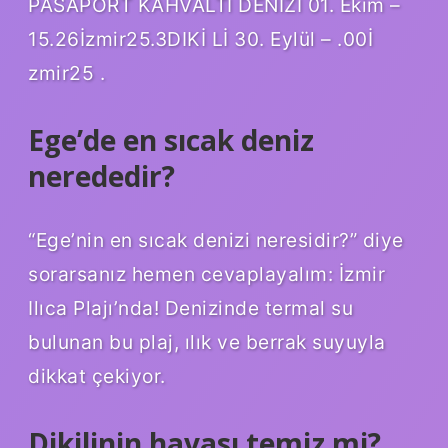
PASAPORT KAHVALTI DENİZİ 01. Ekim –
15.26İzmir25.3DIKİ Lİ 30. Eylül – .00İ
zmir25 .
Ege’de en sıcak deniz
nerededir?
“Ege’nin en sıcak denizi neresidir?” diye
sorarsanız hemen cevaplayalım: İzmir
Ilıca Plajı’nda! Denizinde termal su
bulunan bu plaj, ılık ve berrak suyuyla
dikkat çekiyor.
Dikilinin havası temiz mi?