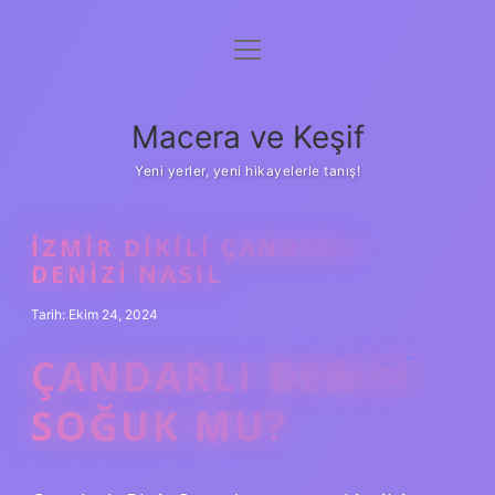
menüyü
Anasayfa
aç
Gizlilik Politikası
Macera ve Keşif
Yasal Uyarı
Yeni yerler, yeni hikayelerle tanış!
Hakkımızda
İZMIR DIKILI ÇANDARLI
DENIZI NASIL
Tarih: Ekim 24, 2024
ÇANDARLI DENIZI
SOĞUK MU?