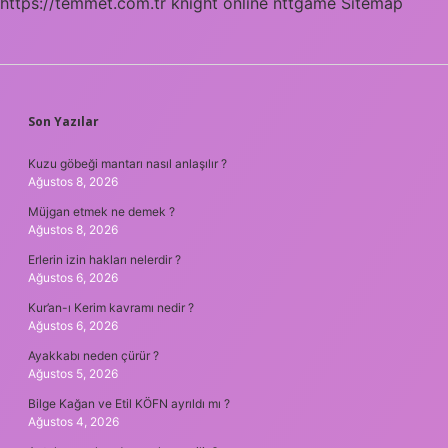
https://temmet.com.tr
knight online
nttgame
Sitemap
SIDEBAR
Son Yazılar
Kuzu göbeği mantarı nasıl anlaşılır ?
Ağustos 8, 2026
Müjgan etmek ne demek ?
Ağustos 8, 2026
Erlerin izin hakları nelerdir ?
Ağustos 6, 2026
Kur’an-ı Kerim kavramı nedir ?
Ağustos 6, 2026
Ayakkabı neden çürür ?
Ağustos 5, 2026
Bilge Kağan ve Etil KÖFN ayrıldı mı ?
Ağustos 4, 2026