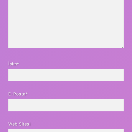
İsim*
E-Posta*
Web Sitesi