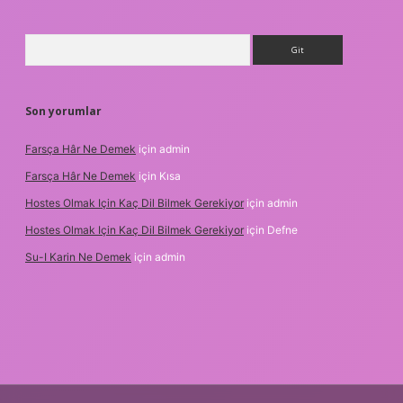
Arama
Son yorumlar
Farsça Hâr Ne Demek
için
admin
Farsça Hâr Ne Demek
için
Kısa
Hostes Olmak Için Kaç Dil Bilmek Gerekiyor
için
admin
Hostes Olmak Için Kaç Dil Bilmek Gerekiyor
için
Defne
Su-I Karin Ne Demek
için
admin
bet