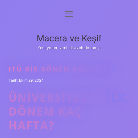
menüyü
Anasayfa
aç
Gizlilik Politikası
Macera ve Keşif
Yasal Uyarı
Yeni yerler, yeni hikayelerle tanış!
Hakkımızda
ITÜ BIR DÖNEM KAÇ HAFTA
Tarih: Ekim 29, 2024
ÜNIVERSITELER ILK
DÖNEM KAÇ
HAFTA?