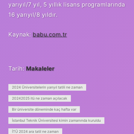
yarıyıl/7 yıl, 5 yıllık lisans programlarında
16 yarıyıl/8 yıldır.
Kaynak:
babu.com.tr
Tarih:
Makaleler
2024 Üniversitelerin yarıyıl tatili ne zaman
20242025 itü ne zaman açılacak
Bir üniversite döneminde kaç hafta var
İstanbul Teknik Üniversitesi kimin zamanında kuruldu
İTÜ 2024 ara tatil ne zaman