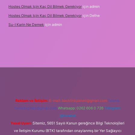
Hostes Olmak Için Kaç Dil Bilmek Gerekiyor
için
admin
Hostes Olmak Için Kaç Dil Bilmek Gerekiyor
için
Defne
Su-I Karin Ne Demek
için
admin
.xyz
m elexbet
Reklam ve İletişim:
E-mail:
backlinkpaneli@gmail.com
Teams:
forumhizmeti@gmail.com
Whatsapp: 0262 606 0 726
Telegram:
@karabul
Yasal Uyarı:
Sitemiz, 5651 Sayılı Kanun gereğince Bilgi Teknolojileri
ve İletişim Kurumu (BTK) tarafından onaylanmış bir Yer Sağlayıcı