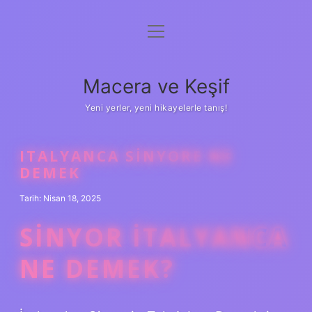
menüyü
Anasayfa
aç
Gizlilik Politikası
Macera ve Keşif
Yasal Uyarı
Yeni yerler, yeni hikayelerle tanış!
Hakkımızda
ITALYANCA SINYORE NE
DEMEK
Tarih: Nisan 18, 2025
SINYOR İTALYANCA
NE DEMEK?