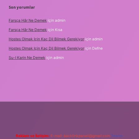
Son yorumlar
Farsça Hâr Ne Demek
için
admin
Farsça Hâr Ne Demek
için
Kısa
Hostes Olmak Için Kaç Dil Bilmek Gerekiyor
için
admin
Hostes Olmak Için Kaç Dil Bilmek Gerekiyor
için
Defne
Su-I Karin Ne Demek
için
admin
xper.xyz
m elexbet
Reklam ve İletişim:
E-mail:
backlinkpaneli@gmail.com
Teams: