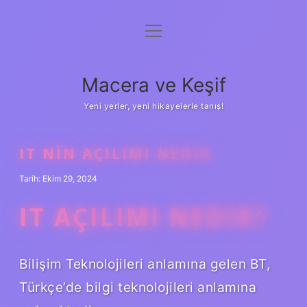
menüyü
Anasayfa
aç
Gizlilik Politikası
Macera ve Keşif
Yasal Uyarı
Yeni yerler, yeni hikayelerle tanış!
Hakkımızda
IT NIN AÇILIMI NEDIR
Tarih: Ekim 29, 2024
IT AÇILIMI NEDIR?
Bilişim Teknolojileri anlamına gelen BT,
Türkçe’de bilgi teknolojileri anlamına