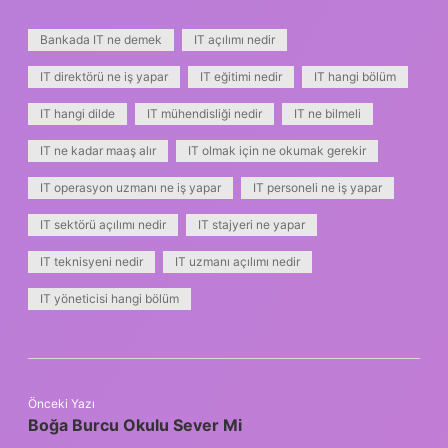
Bankada IT ne demek
IT açılımı nedir
IT direktörü ne iş yapar
IT eğitimi nedir
IT hangi bölüm
IT hangi dilde
IT mühendisliği nedir
IT ne bilmeli
IT ne kadar maaş alır
IT olmak için ne okumak gerekir
IT operasyon uzmanı ne iş yapar
IT personeli ne iş yapar
IT sektörü açılımı nedir
IT stajyeri ne yapar
IT teknisyeni nedir
IT uzmanı açılımı nedir
IT yöneticisi hangi bölüm
Önceki Yazı
Boğa Burcu Okulu Sever Mi