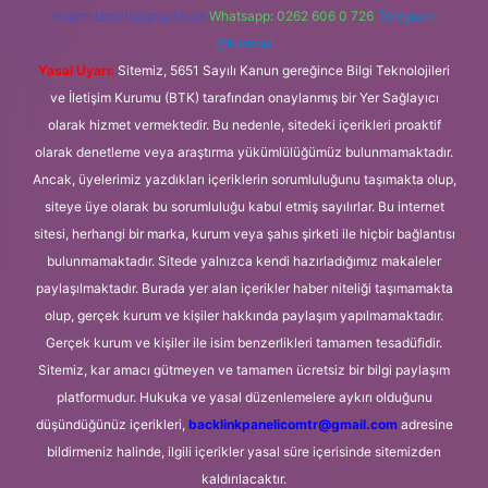
forumhizmeti@gmail.com
Whatsapp: 0262 606 0 726
Telegram:
@karabul
Yasal Uyarı:
Sitemiz, 5651 Sayılı Kanun gereğince Bilgi Teknolojileri
ve İletişim Kurumu (BTK) tarafından onaylanmış bir Yer Sağlayıcı
olarak hizmet vermektedir. Bu nedenle, sitedeki içerikleri proaktif
olarak denetleme veya araştırma yükümlülüğümüz bulunmamaktadır.
Ancak, üyelerimiz yazdıkları içeriklerin sorumluluğunu taşımakta olup,
siteye üye olarak bu sorumluluğu kabul etmiş sayılırlar. Bu internet
sitesi, herhangi bir marka, kurum veya şahıs şirketi ile hiçbir bağlantısı
bulunmamaktadır. Sitede yalnızca kendi hazırladığımız makaleler
paylaşılmaktadır. Burada yer alan içerikler haber niteliği taşımamakta
olup, gerçek kurum ve kişiler hakkında paylaşım yapılmamaktadır.
Gerçek kurum ve kişiler ile isim benzerlikleri tamamen tesadüfidir.
Sitemiz, kar amacı gütmeyen ve tamamen ücretsiz bir bilgi paylaşım
platformudur. Hukuka ve yasal düzenlemelere aykırı olduğunu
düşündüğünüz içerikleri,
backlinkpanelicomtr@gmail.com
adresine
bildirmeniz halinde, ilgili içerikler yasal süre içerisinde sitemizden
kaldırılacaktır.