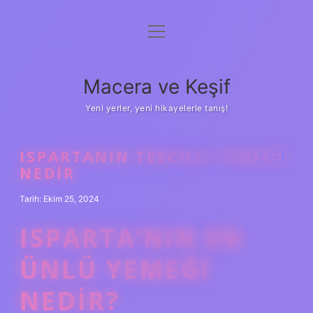
menüyü
Anasayfa
aç
Gizlilik Politikası
Macera ve Keşif
Yasal Uyarı
Yeni yerler, yeni hikayelerle tanış!
Hakkımızda
ISPARTANIN TESCILLI YEMEĞI
NEDIR
Tarih: Ekim 25, 2024
ISPARTA’NIN EN
ÜNLÜ YEMEĞI
NEDIR?