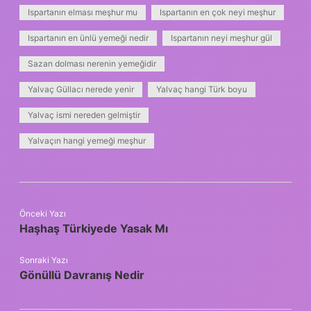
Ispartanın elması meşhur mu
Ispartanın en çok neyi meşhur
Ispartanın en ünlü yemeği nedir
Ispartanın neyi meşhur gül
Sazan dolması nerenin yemeğidir
Yalvaç Güllacı nerede yenir
Yalvaç hangi Türk boyu
Yalvaç ismi nereden gelmiştir
Yalvaçın hangi yemeği meşhur
Önceki Yazı
Haşhaş Türkiyede Yasak Mı
Sonraki Yazı
Gönüllü Davranış Nedir