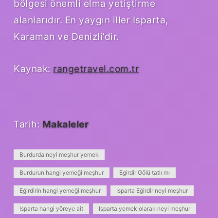
bölgesi önemli elma yetiştirme
alanlarıdır. En yaygın iller Isparta,
Karaman ve Denizli’dir.
Kaynak:
rangetravel.com.tr
Tarih:
Makaleler
Burdurda neyi meşhur yemek
Burdurun hangi yemeği meşhur
Egirdir Gölü tatlı mı
Eğirdirin hangi yemeği meşhur
Isparta Eğirdir neyi meşhur
Isparta hangi yöreye ait
Isparta yemek olarak neyi meşhur