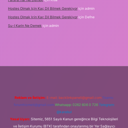
Hostes Olmak Için Kaç Dil Bilmek Gerekiyor
için
admin
Hostes Olmak Için Kaç Dil Bilmek Gerekiyor
için
Defne
Su-I Karin Ne Demek
için
admin
elexbet
Reklam ve İletişim:
E-mail:
backlinkpaneli@gmail.com
Teams:
forumhizmeti@gmail.com
Whatsapp: 0262 606 0 726
Telegram:
@karabul
Yasal Uyarı:
Sitemiz, 5651 Sayılı Kanun gereğince Bilgi Teknolojileri
ve İletişim Kurumu (BTK) tarafından onaylanmış bir Yer Sağlayıcı