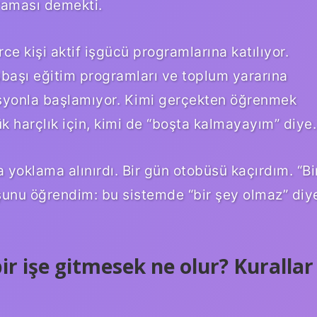
araması demekti.
rce kişi aktif işgücü programlarına katılıyor.
işbaşı eğitim programları ve toplum yararına
syonla başlamıyor. Kimi gerçekten öğrenmek
ük harçlık için, kimi de “boşta kalmayayım” diye.
yoklama alınırdı. Bir gün otobüsü kaçırdım. “Bi
nu öğrendim: bu sistemde “bir şey olmaz” diy
r işe gitmesek ne olur? Kurallar