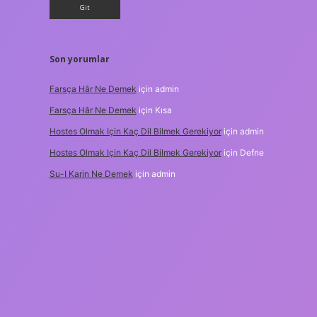
Son yorumlar
Farsça Hâr Ne Demek
için
admin
Farsça Hâr Ne Demek
için
Kısa
Hostes Olmak Için Kaç Dil Bilmek Gerekiyor
için
admin
Hostes Olmak Için Kaç Dil Bilmek Gerekiyor
için
Defne
Su-I Karin Ne Demek
için
admin