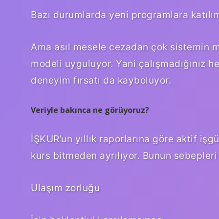
Bazı durumlarda yeni programlara katılım 
Ama asıl mesele cezadan çok sistemin man
modeli uyguluyor. Yani çalışmadığınız he
deneyim fırsatı da kayboluyor.
Veriyle bakınca ne görüyoruz?
İŞKUR’un yıllık raporlarına göre aktif işg
kurs bitmeden ayrılıyor. Bunun sebepleri
Ulaşım zorluğu