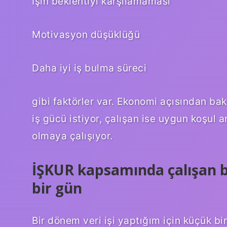
İşin beklentiyi karşılamaması
Motivasyon düşüklüğü
Daha iyi iş bulma süreci
gibi faktörler var. Ekonomi açısından bak
iş gücü istiyor, çalışan ise uygun koşul 
olmaya çalışıyor.
İŞKUR kapsamında çalışan b
bir gün
Bir dönem veri işi yaptığım için küçük bi