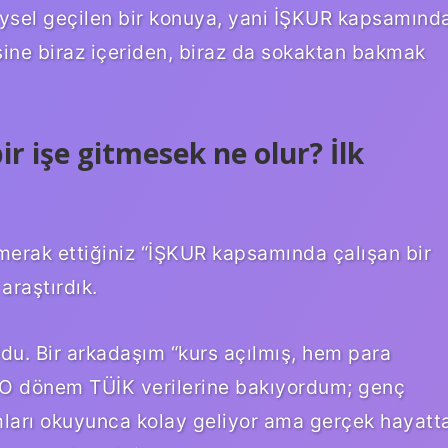
sel geçilen bir konuya, yani İŞKUR kapsamınd
sine biraz içeriden, biraz da sokaktan bakmak
r işe gitmesek ne olur? İlk
merak ettiğiniz “İŞKUR kapsamında çalışan bir
araştırdık.
oldu. Bir arkadaşım “kurs açılmış, hem para
. O dönem TÜİK verilerine bakıyordum; genç
amları okuyunca kolay geliyor ama gerçek hayatt