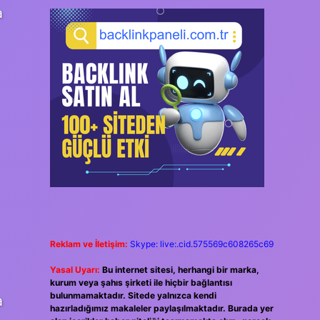
a
Reklam ve İletişim:
Skype: live:.cid.575569c608265c69
Yasal Uyarı:
Bu internet sitesi, herhangi bir marka,
kurum veya şahıs şirketi ile hiçbir bağlantısı
bulunmamaktadır. Sitede yalnızca kendi
a
hazırladığımız makaleler paylaşılmaktadır. Burada yer