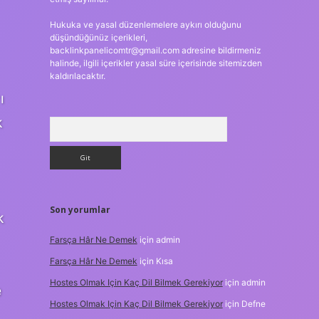
Hukuka ve yasal düzenlemelere aykırı olduğunu
düşündüğünüz içerikleri,
backlinkpanelicomtr@gmail.com
adresine bildirmeniz
halinde, ilgili içerikler yasal süre içerisinde sitemizden
kaldırılacaktır.
ı
k
Arama
Son yorumlar
k
Farsça Hâr Ne Demek
için
admin
Farsça Hâr Ne Demek
için
Kısa
Hostes Olmak Için Kaç Dil Bilmek Gerekiyor
için
admin
e
Hostes Olmak Için Kaç Dil Bilmek Gerekiyor
için
Defne