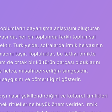
 toplumların dayanışma anlayışını oluşturan
vası da, her bir toplumda farklı toplumsal
ektir. Türkiye’de, sofralarda irmik helvasının
ını taşır. Topluluklar, bu tatlıyı birlikte
em de ortak bir kültürün parçası olduklarını
e helva, misafirperverliğin simgesidir.
 saygısını ve cömertliğini gösterir.
yı nasıl şekillendirdiğini ve kültürel kimlikleri
mek ritüellerine büyük önem verirler. İrmik