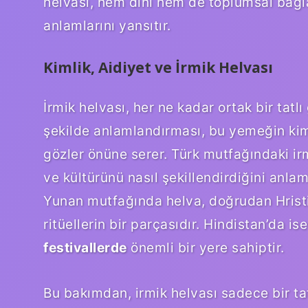
helvası, hem dini hem de toplumsal bağlam
anlamlarını yansıtır.
Kimlik, Aidiyet ve İrmik Helvası
İrmik helvası, her ne kadar ortak bir tatlı
şekilde anlamlandırması, bu yemeğin kiml
gözler önüne serer. Türk mutfağındaki irmi
ve kültürünü nasıl şekillendirdiğini anlam
Yunan mutfağında helva, doğrudan Hristiy
ritüellerin bir parçasıdır. Hindistan’da is
festivallerde
önemli bir yere sahiptir.
Bu bakımdan, irmik helvası sadece bir ta