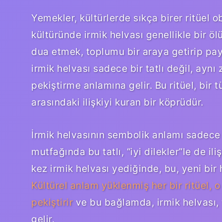
Yemekler, kültürlerde sıkça birer ritüel o
kültüründe irmik helvası genellikle bir öl
dua etmek, toplumu bir araya getirip payl
irmik helvası sadece bir tatlı değil, ay
pekiştirme anlamına gelir. Bu ritüel, bir
arasındaki ilişkiyi kuran bir köprüdür.
İrmik helvasının sembolik anlamı sadece 
mutfağında bu tatlı, “iyi dilekler”le de ili
kez irmik helvası yediğinde, bu, yeni bir 
Kültürel anlam yüklenmiş her bir ritüel, 
pekiştirir
ve bu bağlamda, irmik helvası, 
gelir.