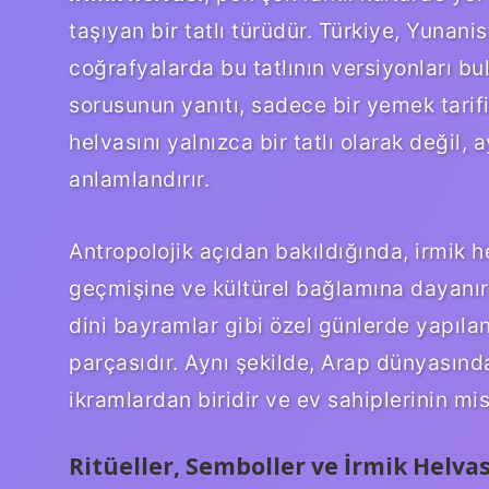
taşıyan bir tatlı türüdür. Türkiye, Yunani
coğrafyalarda bu tatlının versiyonları bul
sorusunun yanıtı, sadece bir yemek tarifi
helvasını yalnızca bir tatlı olarak değil,
anlamlandırır.
Antropolojik açıdan bakıldığında, irmik he
geçmişine ve kültürel bağlamına dayanır.
dini bayramlar gibi özel günlerde yapılan 
parçasıdır. Aynı şekilde, Arap dünyasınd
ikramlardan biridir ve ev sahiplerinin mis
Ritüeller, Semboller ve İrmik Helvas