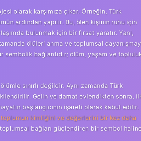
bjesi olarak karşımıza çıkar. Örneğin, Türk
ümün ardından yapılır. Bu, ölen kişinin ruhu için
aşımda bulunmak için bir fırsat yaratır. Yani,
nı zamanda ölüleri anma ve toplumsal dayanışmay
 tür sembolik bağlantıdır; ölüm, yaşam ve toplulu
ölümle sınırlı değildir. Aynı zamanda Türk
şkilendirilir. Gelin ve damat evlendikten sonra, il
hayatın başlangıcının işareti olarak kabul edilir.
o toplumun kimliğini ve değerlerini bir kez daha
toplumsal bağları güçlendiren bir sembol halin