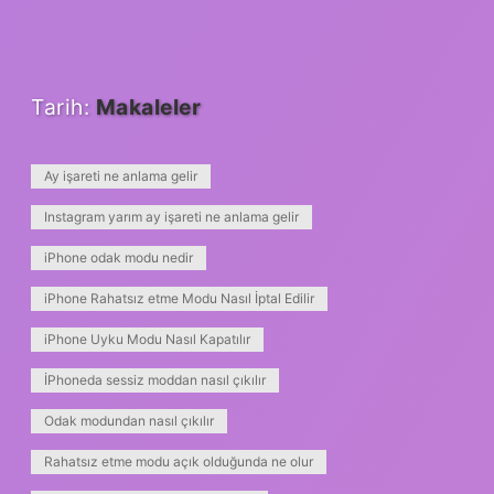
Tarih:
Makaleler
Ay işareti ne anlama gelir
Instagram yarım ay işareti ne anlama gelir
iPhone odak modu nedir
iPhone Rahatsız etme Modu Nasıl İptal Edilir
iPhone Uyku Modu Nasıl Kapatılır
İPhoneda sessiz moddan nasıl çıkılır
Odak modundan nasıl çıkılır
Rahatsız etme modu açık olduğunda ne olur