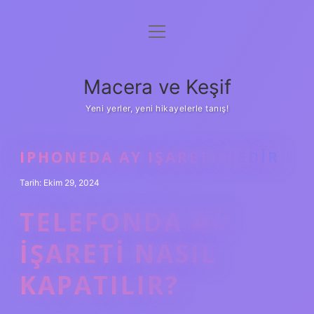
menüyü
Anasayfa
aç
Gizlilik Politikası
Macera ve Keşif
Yasal Uyarı
Yeni yerler, yeni hikayelerle tanış!
Hakkımızda
IPHONEDA AY IŞARETI NEDIR
Tarih: Ekim 29, 2024
TELEFONDA AY
IŞARETI NASIL
KAPATILIR?