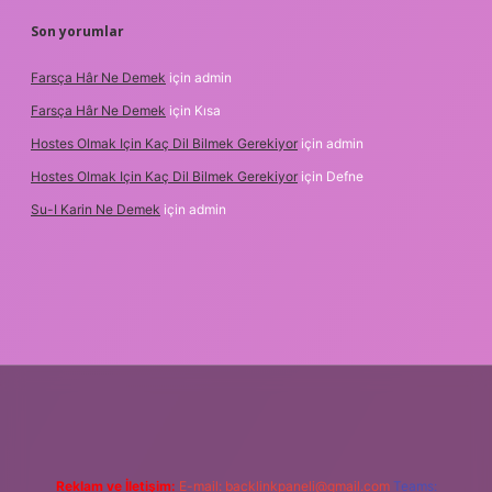
Son yorumlar
Farsça Hâr Ne Demek
için
admin
Farsça Hâr Ne Demek
için
Kısa
Hostes Olmak Için Kaç Dil Bilmek Gerekiyor
için
admin
Hostes Olmak Için Kaç Dil Bilmek Gerekiyor
için
Defne
Su-I Karin Ne Demek
için
admin
bet
Reklam ve İletişim:
E-mail:
backlinkpaneli@gmail.com
Teams: