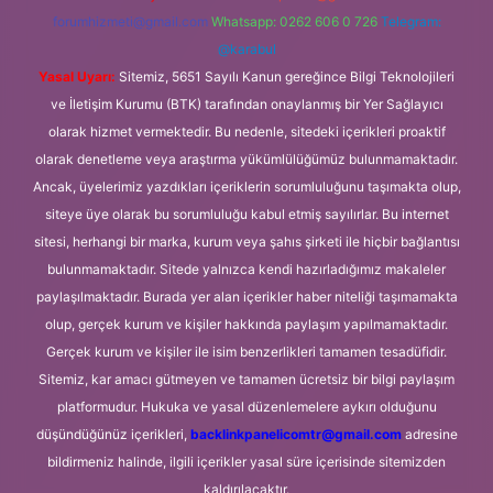
forumhizmeti@gmail.com
Whatsapp: 0262 606 0 726
Telegram:
@karabul
Yasal Uyarı:
Sitemiz, 5651 Sayılı Kanun gereğince Bilgi Teknolojileri
ve İletişim Kurumu (BTK) tarafından onaylanmış bir Yer Sağlayıcı
olarak hizmet vermektedir. Bu nedenle, sitedeki içerikleri proaktif
olarak denetleme veya araştırma yükümlülüğümüz bulunmamaktadır.
Ancak, üyelerimiz yazdıkları içeriklerin sorumluluğunu taşımakta olup,
siteye üye olarak bu sorumluluğu kabul etmiş sayılırlar. Bu internet
sitesi, herhangi bir marka, kurum veya şahıs şirketi ile hiçbir bağlantısı
bulunmamaktadır. Sitede yalnızca kendi hazırladığımız makaleler
paylaşılmaktadır. Burada yer alan içerikler haber niteliği taşımamakta
olup, gerçek kurum ve kişiler hakkında paylaşım yapılmamaktadır.
Gerçek kurum ve kişiler ile isim benzerlikleri tamamen tesadüfidir.
Sitemiz, kar amacı gütmeyen ve tamamen ücretsiz bir bilgi paylaşım
platformudur. Hukuka ve yasal düzenlemelere aykırı olduğunu
düşündüğünüz içerikleri,
backlinkpanelicomtr@gmail.com
adresine
bildirmeniz halinde, ilgili içerikler yasal süre içerisinde sitemizden
kaldırılacaktır.