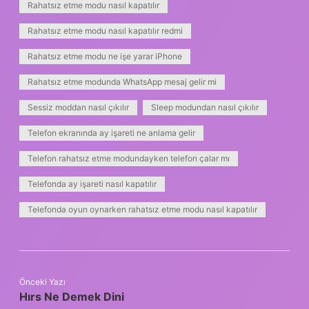
Rahatsız etme modu nasıl kapatılır
Rahatsız etme modu nasıl kapatılır redmi
Rahatsız etme modu ne işe yarar iPhone
Rahatsız etme modunda WhatsApp mesaj gelir mi
Sessiz moddan nasıl çıkılır
Sleep modundan nasıl çıkılır
Telefon ekranında ay işareti ne anlama gelir
Telefon rahatsız etme modundayken telefon çalar mı
Telefonda ay işareti nasıl kapatılır
Telefonda oyun oynarken rahatsız etme modu nasıl kapatılır
Önceki Yazı
Hırs Ne Demek Dini