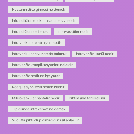
Hastanın dike girmesi ne demek
İntrasellüler ve ekstrasellüler sıvı nedir
İntraselüler ne demek
İntravasküler nedir
İntravasküler pıhtılaşma nedir
İntravasküler sıvı nerede bulunur
İntravenöz kanül nedir
İntravenöz komplikasyonları nelerdir
Intravenöz nedir ne işe yarar
Koagülasyon testi neden istenir
Mikrovasküler hastalık nedir
Pıhtılaşma tehlikeli mi
Tıp dilinde intravenöz ne demek
Vücutta pıhtı olup olmadığı nasıl anlaşılır