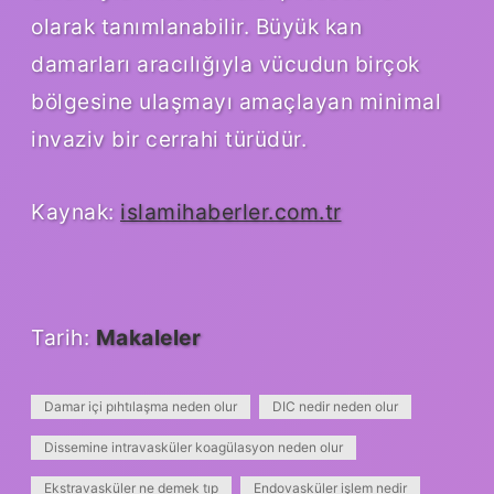
olarak tanımlanabilir. Büyük kan
damarları aracılığıyla vücudun birçok
bölgesine ulaşmayı amaçlayan minimal
invaziv bir cerrahi türüdür.
Kaynak:
islamihaberler.com.tr
Tarih:
Makaleler
Damar içi pıhtılaşma neden olur
DIC nedir neden olur
Dissemine intravasküler koagülasyon neden olur
Ekstravasküler ne demek tıp
Endovasküler işlem nedir