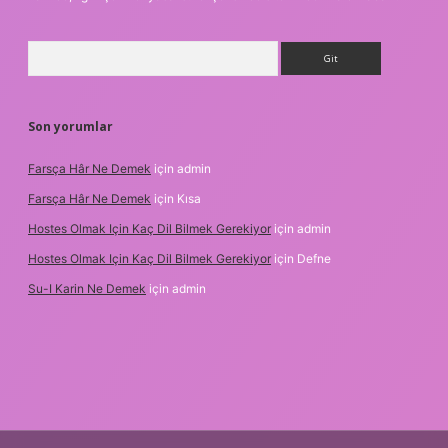
Arama
Son yorumlar
Farsça Hâr Ne Demek
için
admin
Farsça Hâr Ne Demek
için
Kısa
Hostes Olmak Için Kaç Dil Bilmek Gerekiyor
için
admin
Hostes Olmak Için Kaç Dil Bilmek Gerekiyor
için
Defne
Su-I Karin Ne Demek
için
admin
exbet