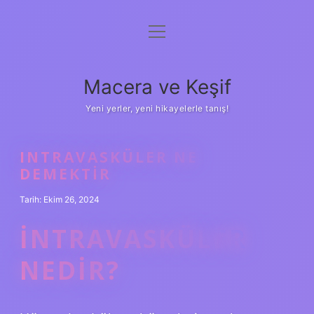
menüyü
Anasayfa
aç
Gizlilik Politikası
Macera ve Keşif
Yasal Uyarı
Yeni yerler, yeni hikayelerle tanış!
Hakkımızda
INTRAVASKÜLER NE
DEMEKTIR
Tarih: Ekim 26, 2024
İNTRAVASKÜLER
NEDIR?