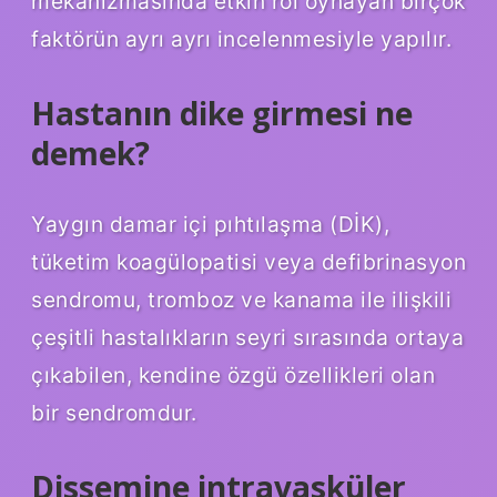
mekanizmasında etkin rol oynayan birçok
faktörün ayrı ayrı incelenmesiyle yapılır.
Hastanın dike girmesi ne
demek?
Yaygın damar içi pıhtılaşma (DİK),
tüketim koagülopatisi veya defibrinasyon
sendromu, tromboz ve kanama ile ilişkili
çeşitli hastalıkların seyri sırasında ortaya
çıkabilen, kendine özgü özellikleri olan
bir sendromdur.
Dissemine intravasküler