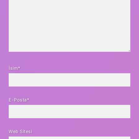
İsim*
E-Posta*
Web Sitesi