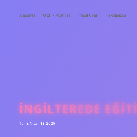
Anasayfa
Gizlilik Politikası
Yasal Uyarı
Hakkımızda
İNGILTEREDE EĞI
Tarih: Nisan 18, 2025