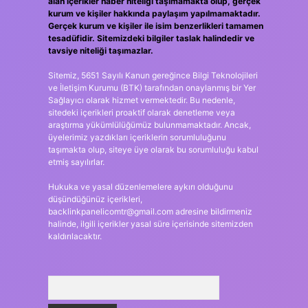
alan içerikler haber niteliği taşımamakta olup, gerçek
kurum ve kişiler hakkında paylaşım yapılmamaktadır.
Gerçek kurum ve kişiler ile isim benzerlikleri tamamen
tesadüfidir. Sitemizdeki bilgiler taslak halindedir ve
tavsiye niteliği taşımazlar.
Sitemiz, 5651 Sayılı Kanun gereğince Bilgi Teknolojileri
ve İletişim Kurumu (BTK) tarafından onaylanmış bir Yer
Sağlayıcı olarak hizmet vermektedir. Bu nedenle,
sitedeki içerikleri proaktif olarak denetleme veya
araştırma yükümlülüğümüz bulunmamaktadır. Ancak,
üyelerimiz yazdıkları içeriklerin sorumluluğunu
taşımakta olup, siteye üye olarak bu sorumluluğu kabul
etmiş sayılırlar.
Hukuka ve yasal düzenlemelere aykırı olduğunu
düşündüğünüz içerikleri,
backlinkpanelicomtr@gmail.com
adresine bildirmeniz
halinde, ilgili içerikler yasal süre içerisinde sitemizden
kaldırılacaktır.
Arama