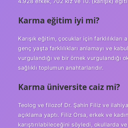
4.928 erkek, 702 kız ve 10. (karışık) eği
Karma eğitim iyi mi?
Karışık eğitim, çocuklar için farklılıkları
genç yaşta farklılıkları anlamayı ve kabu
vurgulandığı ve bir örnek vurgulandığı okull
sağlıklı toplumun anahtarlarıdır.
Karma üniversite caiz mi?
Teolog ve filozof Dr. Şahin Filiz ve ilahi
açıklama yaptı. Filiz Orsa, erkek ve kad
karıştırılabileceğini söyledi, okullarda ve