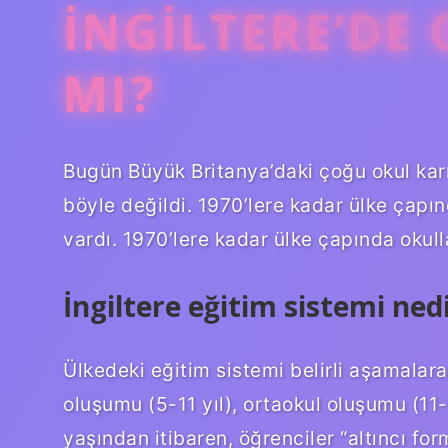
İNGILTERE’DE
MI?
Bugün Büyük Britanya’daki çoğu okul kar
böyle değildi. 1970’lere kadar ülke çapın
vardı. 1970’lere kadar ülke çapında okull
İngiltere eğitim sistemi ned
Ülkedeki eğitim sistemi belirli aşamalara 
oluşumu (5-11 yıl), ortaokul oluşumu (11-
yaşından itibaren, öğrenciler “altıncı for