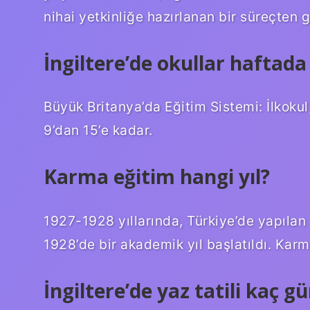
nihai yetkinliğe hazırlanan bir süreçten g
İngiltere’de okullar haftada
Büyük Britanya’da Eğitim Sistemi: İlkokul
9’dan 15’e kadar.
Karma eğitim hangi yıl?
1927-1928 yıllarında, Türkiye’de yapılan 
1928’de bir akademik yıl başlatıldı. Karm
İngiltere’de yaz tatili kaç g