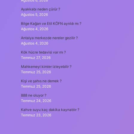
Ağustos 6, 2026
Ayakkabı neden çürür ?
Ağustos 5, 2026
Bilge Kağan ve Etil KÖFN ayrıldı mı ?
Ağustos 4, 2026
Antalya merkezde nereler gezilir ?
Ağustos 4, 2026
Kök hücre tedavisi var mı ?
Temmuz 27, 2026
Mahkemeyi kimler izleyebilir ?
Temmuz 25, 2026
Kişi ve şahıs ne demek ?
Temmuz 25, 2026
888 ne oluyor ?
Temmuz 24, 2026
Kahve suyu kaç dakika kaynatılır ?
Temmuz 23, 2026