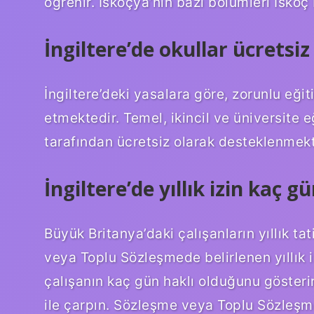
öğrenir. İskoçya’nın bazı bölümleri İskoç B
İngiltere’de okullar ücretsiz
İngiltere’deki yasalara göre, zorunlu eğ
etmektedir. Temel, ikincil ve üniversite 
tarafından ücretsiz olarak desteklenmekt
İngiltere’de yıllık izin kaç g
Büyük Britanya’daki çalışanların yıllık t
veya Toplu Sözleşmede belirlenen yıllık iz
çalışanın kaç gün haklı olduğunu gösterir
ile çarpın. Sözleşme veya Toplu Sözleşmede