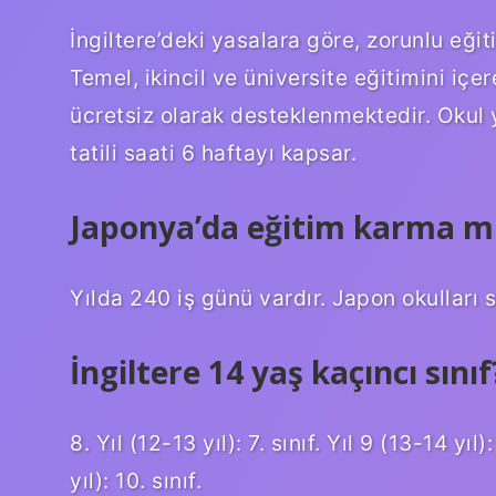
İngiltere’deki yasalara göre, zorunlu eği
Temel, ikincil ve üniversite eğitimini iç
ücretsiz olarak desteklenmektedir. Okul y
tatili saati 6 haftayı kapsar.
Japonya’da eğitim karma m
Yılda 240 iş günü vardır. Japon okulları 
İngiltere 14 yaş kaçıncı sınıf
8. Yıl (12-13 yıl): 7. sınıf. Yıl 9 (13-14 yıl):
yıl): 10. sınıf.