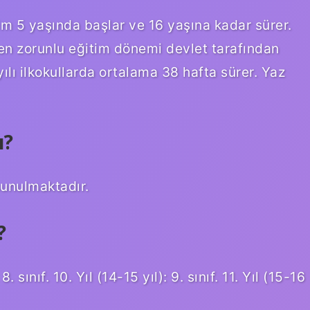
tim 5 yaşında başlar ve 16 yaşına kadar sürer.
eren zorunlu eğitim dönemi devlet tarafından
ılı ilkokullarda ortalama 38 hafta sürer. Yaz
ı?
sunulmaktadır.
?
 8. sınıf. 10. Yıl (14-15 yıl): 9. sınıf. 11. Yıl (15-16