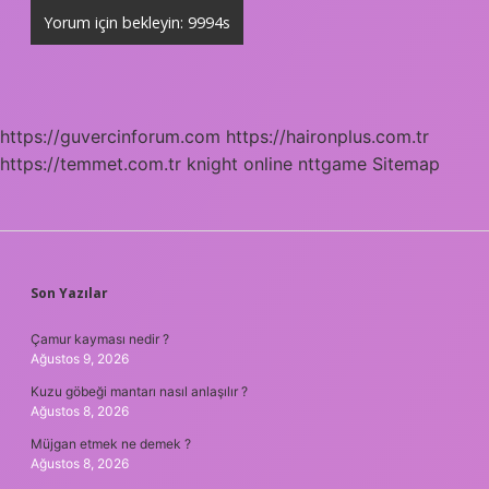
https://guvercinforum.com
https://haironplus.com.tr
https://temmet.com.tr
knight online
nttgame
Sitemap
SIDEBAR
Son Yazılar
Çamur kayması nedir ?
Ağustos 9, 2026
Kuzu göbeği mantarı nasıl anlaşılır ?
Ağustos 8, 2026
Müjgan etmek ne demek ?
Ağustos 8, 2026