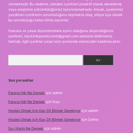
vermektedir. Bu nedenle, sitedeki içerikleri proaktif olarak denetleme
veya araştırma yükümlülüğümüz bulunmamaktadır. Ancak, üyelerimiz
yazdıkları içeriklerin sorumluluğunu taşımakta olup, siteye üye olarak
bu sorumluluğu kabul etmiş sayılırlar.
Hukuka ve yasal düzenlemelere aykırı olduğunu düşündüğünüz
içerikleri,
backlinkpanelicomtr@gmail.com
adresine bildirmeniz
halinde, ilgili içerikler yasal süre içerisinde sitemizden kaldırılacaktır.
Arama
Son yorumlar
Farsça Hâr Ne Demek
için
admin
Farsça Hâr Ne Demek
için
Kısa
Hostes Olmak Için Kaç Dil Bilmek Gerekiyor
için
admin
Hostes Olmak Için Kaç Dil Bilmek Gerekiyor
için
Defne
Su-I Karin Ne Demek
için
admin