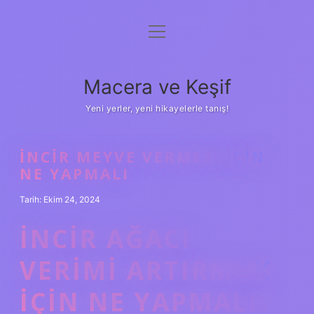
menüyü
Anasayfa
aç
Gizlilik Politikası
Macera ve Keşif
Yasal Uyarı
Yeni yerler, yeni hikayelerle tanış!
Hakkımızda
İNCIR MEYVE VERMESI IÇIN
NE YAPMALI
Tarih: Ekim 24, 2024
İNCIR AĞACI
VERIMI ARTIRMAK
IÇIN NE YAPMALI?