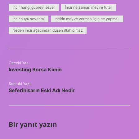
İncir hangi gübreyi sever
İncir ne zaman meyve tutar
İncir suyu sever mi
İncirin meyve vermesi için ne yapmalı
Neden incir ağacından düşen iflah olmaz
Önceki Yazı
Investing Borsa Kimin
Sonraki Yazı
Seferihisarın Eski Adı Nedir
Bir yanıt yazın