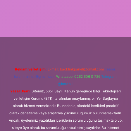
t
Reklam ve İletişim:
E-mail:
backlinkpaneli@gmail.com
Teams:
forumhizmeti@gmail.com
Whatsapp: 0262 606 0 726
Telegram:
@karabul
Yasal Uyarı:
Sitemiz, 5651 Sayılı Kanun gereğince Bilgi Teknolojileri
ve İletişim Kurumu (BTK) tarafından onaylanmış bir Yer Sağlayıcı
olarak hizmet vermektedir. Bu nedenle, sitedeki içerikleri proaktif
olarak denetleme veya araştırma yükümlülüğümüz bulunmamaktadır.
Ancak, üyelerimiz yazdıkları içeriklerin sorumluluğunu taşımakta olup,
siteye üye olarak bu sorumluluğu kabul etmiş sayılırlar. Bu internet