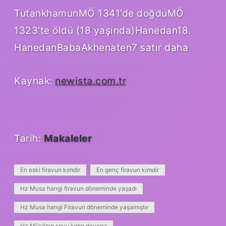
TutankhamunMÖ 1341’de doğduMÖ
1323’te öldü (18 yaşında)Hanedan18.
HanedanBabaAkhenaten7 satır daha
Kaynak:
newista.com.tr
Tarih:
Makaleler
En eski firavun kimdir
En genç firavun kimdir
Hz Musa hangi firavun döneminde yaşadı
Hz Musa hangi Firavun döneminde yaşamıştır
Hz Mûsânın soyu kime dayanır