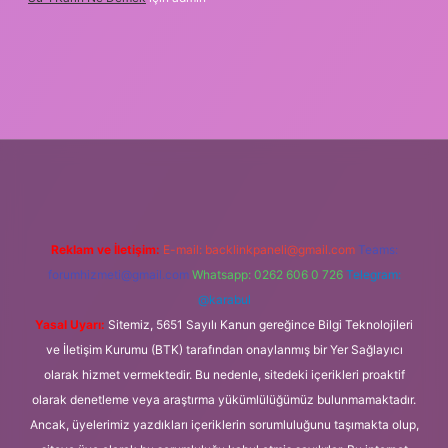
et
Reklam ve İletişim:
E-mail:
backlinkpaneli@gmail.com
Teams:
forumhizmeti@gmail.com
Whatsapp: 0262 606 0 726
Telegram:
@karabul
Yasal Uyarı:
Sitemiz, 5651 Sayılı Kanun gereğince Bilgi Teknolojileri
ve İletişim Kurumu (BTK) tarafından onaylanmış bir Yer Sağlayıcı
olarak hizmet vermektedir. Bu nedenle, sitedeki içerikleri proaktif
olarak denetleme veya araştırma yükümlülüğümüz bulunmamaktadır.
Ancak, üyelerimiz yazdıkları içeriklerin sorumluluğunu taşımakta olup,