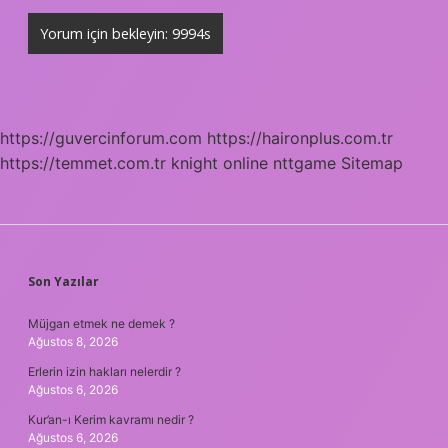
https://guvercinforum.com
https://haironplus.com.tr
https://temmet.com.tr
knight online
nttgame
Sitemap
SIDEBAR
Son Yazılar
Müjgan etmek ne demek ?
Ağustos 8, 2026
Erlerin izin hakları nelerdir ?
Ağustos 6, 2026
Kur’an-ı Kerim kavramı nedir ?
Ağustos 6, 2026