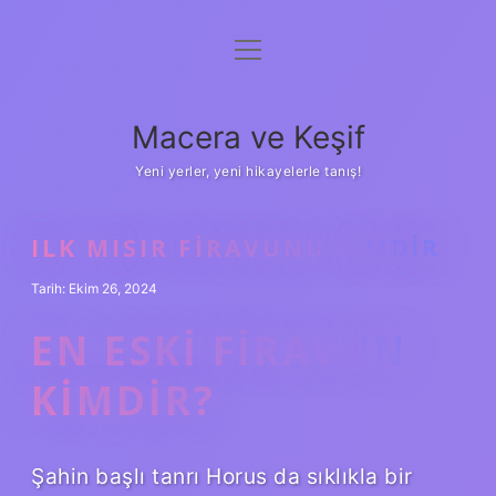
menüyü
Anasayfa
aç
Gizlilik Politikası
Macera ve Keşif
Yasal Uyarı
Yeni yerler, yeni hikayelerle tanış!
Hakkımızda
ILK MISIR FIRAVUNU KIMDIR
Tarih: Ekim 26, 2024
EN ESKI FIRAVUN
KIMDIR?
Şahin başlı tanrı Horus da sıklıkla bir