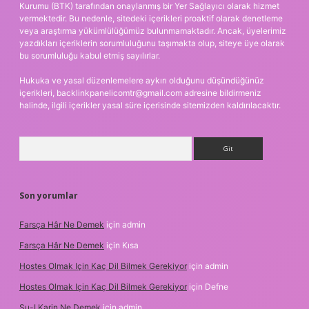
Kurumu (BTK) tarafından onaylanmış bir Yer Sağlayıcı olarak hizmet
vermektedir. Bu nedenle, sitedeki içerikleri proaktif olarak denetleme
veya araştırma yükümlülüğümüz bulunmamaktadır. Ancak, üyelerimiz
yazdıkları içeriklerin sorumluluğunu taşımakta olup, siteye üye olarak
bu sorumluluğu kabul etmiş sayılırlar.
Hukuka ve yasal düzenlemelere aykırı olduğunu düşündüğünüz
içerikleri,
backlinkpanelicomtr@gmail.com
adresine bildirmeniz
halinde, ilgili içerikler yasal süre içerisinde sitemizden kaldırılacaktır.
Arama
Son yorumlar
Farsça Hâr Ne Demek
için
admin
Farsça Hâr Ne Demek
için
Kısa
Hostes Olmak Için Kaç Dil Bilmek Gerekiyor
için
admin
Hostes Olmak Için Kaç Dil Bilmek Gerekiyor
için
Defne
Su-I Karin Ne Demek
için
admin