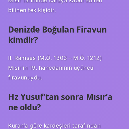
Mısır tarihinde saraya kabul edilen
bilinen tek kişidir.
Denizde Boğulan Firavun
kimdir?
II. Ramses (M.Ö. 1303 – M.Ö. 1212)
Mısır’ın 19. hanedanının üçüncü
firavunuydu.
Hz Yusuf’tan sonra Mısır’a
ne oldu?
Kuran’a göre kardeşleri tarafından