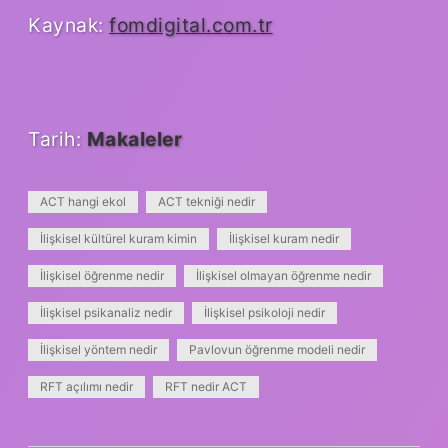
Kaynak:
fomdigital.com.tr
Tarih:
Makaleler
ACT hangi ekol
ACT tekniği nedir
İlişkisel kültürel kuram kimin
İlişkisel kuram nedir
İlişkisel öğrenme nedir
İlişkisel olmayan öğrenme nedir
İlişkisel psikanaliz nedir
İlişkisel psikoloji nedir
İlişkisel yöntem nedir
Pavlovun öğrenme modeli nedir
RFT açılımı nedir
RFT nedir ACT