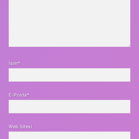
İsim*
E-Posta*
Web Sitesi