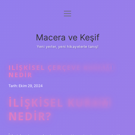
menüyü
Anasayfa
aç
Gizlilik Politikası
Macera ve Keşif
Yasal Uyarı
Yeni yerler, yeni hikayelerle tanış!
Hakkımızda
ILIŞKISEL ÇERÇEVE KURAMI
NEDIR
Tarih: Ekim 29, 2024
İLIŞKISEL KURAM
NEDIR?