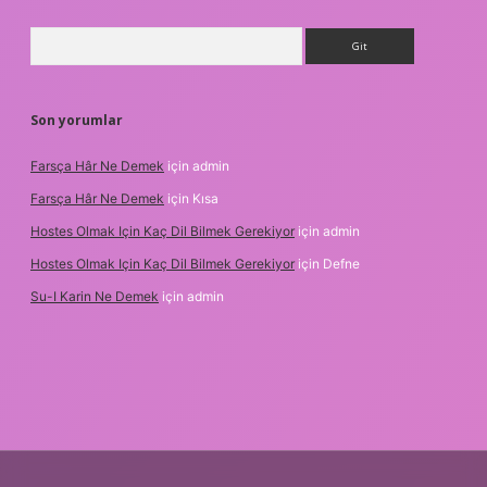
Arama
Son yorumlar
Farsça Hâr Ne Demek
için
admin
Farsça Hâr Ne Demek
için
Kısa
Hostes Olmak Için Kaç Dil Bilmek Gerekiyor
için
admin
Hostes Olmak Için Kaç Dil Bilmek Gerekiyor
için
Defne
Su-I Karin Ne Demek
için
admin
casino
ilbet yeni giriş
Betexper giriş adresi
betexper.xyz
m ele