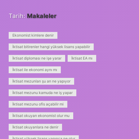
Tarih:
Makaleler
Ekonomist kimlere denir
İktisat bitirenler hangi yüksek lisans yapabilir
İktisat diploması ne işe yarar
İktisat EA mı
İktisat ile ekonomi aynı mı
İktisat mezunları şu an ne yapıyor
İktisat mezunu kamuda ne iş yapar
İktisat mezunu ofis açabilir mi
İktisat okuyan ekonomist olur mu
İktisat okuyanlara ne denir
İktisat yüksek lisans yapınca ne olur