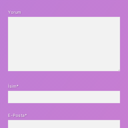
Yorum
İsim*
E-Posta*