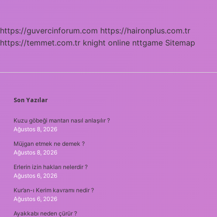
https://guvercinforum.com
https://haironplus.com.tr
https://temmet.com.tr
knight online
nttgame
Sitemap
SIDEBAR
Son Yazılar
Kuzu göbeği mantarı nasıl anlaşılır ?
Ağustos 8, 2026
Müjgan etmek ne demek ?
Ağustos 8, 2026
Erlerin izin hakları nelerdir ?
Ağustos 6, 2026
Kur’an-ı Kerim kavramı nedir ?
Ağustos 6, 2026
Ayakkabı neden çürür ?