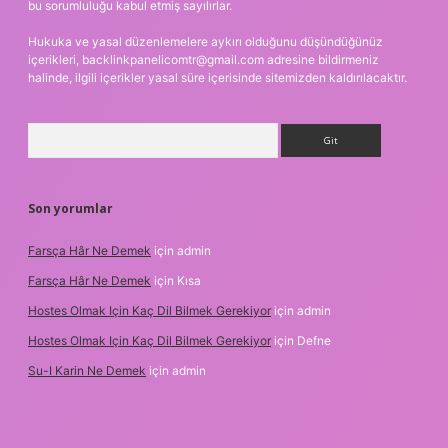
bu sorumluluğu kabul etmiş sayılırlar.
Hukuka ve yasal düzenlemelere aykırı olduğunu düşündüğünüz
içerikleri,
backlinkpanelicomtr@gmail.com
adresine bildirmeniz
halinde, ilgili içerikler yasal süre içerisinde sitemizden kaldırılacaktır.
Arama
Son yorumlar
Farsça Hâr Ne Demek
için
admin
Farsça Hâr Ne Demek
için
Kısa
Hostes Olmak Için Kaç Dil Bilmek Gerekiyor
için
admin
Hostes Olmak Için Kaç Dil Bilmek Gerekiyor
için
Defne
Su-I Karin Ne Demek
için
admin