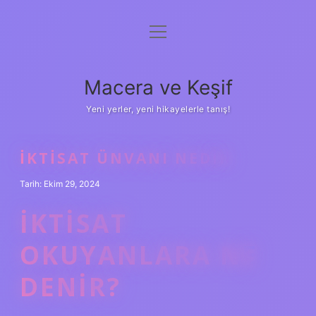
menüyü
Anasayfa
aç
Gizlilik Politikası
Macera ve Keşif
Yasal Uyarı
Yeni yerler, yeni hikayelerle tanış!
Hakkımızda
İKTISAT ÜNVANI NEDIR
Tarih: Ekim 29, 2024
İKTISAT
OKUYANLARA NE
DENIR?