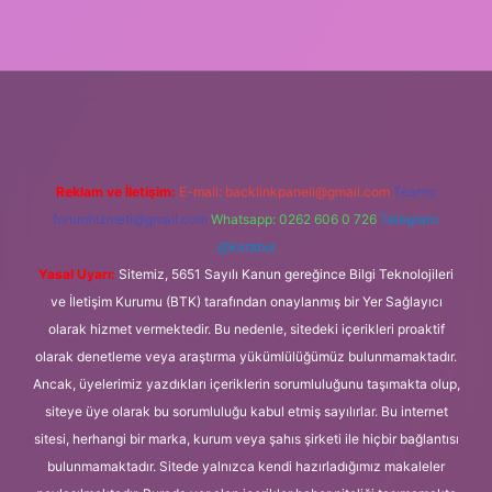
exbet
Reklam ve İletişim:
E-mail:
backlinkpaneli@gmail.com
Teams:
forumhizmeti@gmail.com
Whatsapp: 0262 606 0 726
Telegram:
@karabul
Yasal Uyarı:
Sitemiz, 5651 Sayılı Kanun gereğince Bilgi Teknolojileri
ve İletişim Kurumu (BTK) tarafından onaylanmış bir Yer Sağlayıcı
olarak hizmet vermektedir. Bu nedenle, sitedeki içerikleri proaktif
olarak denetleme veya araştırma yükümlülüğümüz bulunmamaktadır.
Ancak, üyelerimiz yazdıkları içeriklerin sorumluluğunu taşımakta olup,
siteye üye olarak bu sorumluluğu kabul etmiş sayılırlar. Bu internet
sitesi, herhangi bir marka, kurum veya şahıs şirketi ile hiçbir bağlantısı
bulunmamaktadır. Sitede yalnızca kendi hazırladığımız makaleler