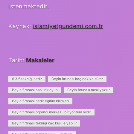
istenmektedir.
Kaynak:
islamiyetgundemi.com.tr
Tarih:
Makaleler
6 3 5 tekniği nedir
Beyin fırtınası kaç dakika sürer
Beyin fırtınası nasıl bir oyun
Beyin fırtınası nasıl yazılır
Beyin fırtınası nedir eğitim bilimleri
Beyin fırtınası öğrenci merkezli bir yöntem midir
Beyin fırtınası tekniği kaç kişi ile yapılır