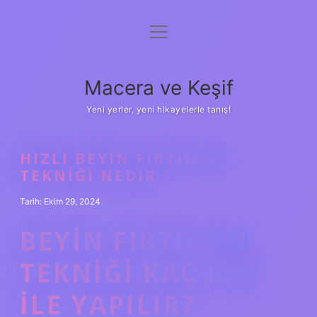
menüyü
Anasayfa
aç
Gizlilik Politikası
Macera ve Keşif
Yasal Uyarı
Yeni yerler, yeni hikayelerle tanış!
Hakkımızda
HIZLI BEYIN FIRTINASI
TEKNIĞI NEDIR
Tarih: Ekim 29, 2024
BEYIN FIRTINASI
TEKNIĞI KAÇ KIŞI
ILE YAPILIR?