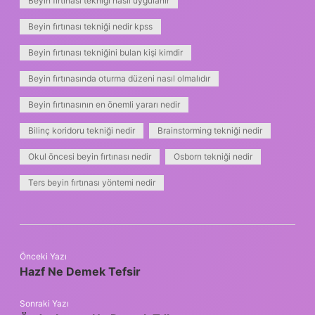
Beyin fırtınası tekniği nasıl uygulanır
Beyin fırtınası tekniği nedir kpss
Beyin fırtınası tekniğini bulan kişi kimdir
Beyin fırtınasında oturma düzeni nasıl olmalıdır
Beyin fırtınasının en önemli yararı nedir
Bilinç koridoru tekniği nedir
Brainstorming tekniği nedir
Okul öncesi beyin fırtınası nedir
Osborn tekniği nedir
Ters beyin fırtınası yöntemi nedir
Önceki Yazı
Hazf Ne Demek Tefsir
Sonraki Yazı