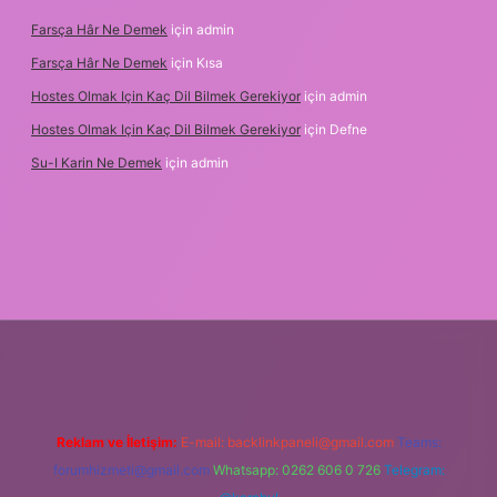
Farsça Hâr Ne Demek
için
admin
Farsça Hâr Ne Demek
için
Kısa
Hostes Olmak Için Kaç Dil Bilmek Gerekiyor
için
admin
Hostes Olmak Için Kaç Dil Bilmek Gerekiyor
için
Defne
Su-I Karin Ne Demek
için
admin
t
Reklam ve İletişim:
E-mail:
backlinkpaneli@gmail.com
Teams:
forumhizmeti@gmail.com
Whatsapp: 0262 606 0 726
Telegram: