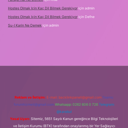
Hostes Olmak Için Kaç Dil Bilmek Gerekiyor
için
admin
Hostes Olmak Için Kaç Dil Bilmek Gerekiyor
için
Defne
Su-I Karin Ne Demek
için
admin
exbet
Reklam ve İletişim:
E-mail:
backlinkpaneli@gmail.com
Teams:
forumhizmeti@gmail.com
Whatsapp: 0262 606 0 726
Telegram:
@karabul
Yasal Uyarı:
Sitemiz, 5651 Sayılı Kanun gereğince Bilgi Teknolojileri
ve İletişim Kurumu (BTK) tarafından onaylanmış bir Yer Sağlayıcı