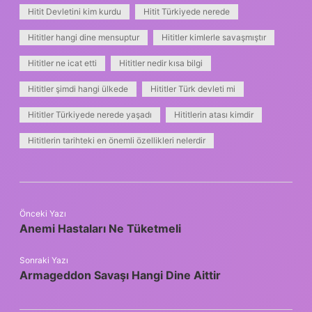
Hitit Devletini kim kurdu
Hitit Türkiyede nerede
Hititler hangi dine mensuptur
Hititler kimlerle savaşmıştır
Hititler ne icat etti
Hititler nedir kısa bilgi
Hititler şimdi hangi ülkede
Hititler Türk devleti mi
Hititler Türkiyede nerede yaşadı
Hititlerin atası kimdir
Hititlerin tarihteki en önemli özellikleri nelerdir
Önceki Yazı
Anemi Hastaları Ne Tüketmeli
Sonraki Yazı
Armageddon Savaşı Hangi Dine Aittir