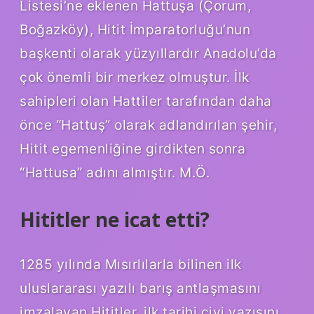
Listesi’ne eklenen Hattuşa (Çorum,
Boğazköy), Hitit İmparatorluğu’nun
başkenti olarak yüzyıllardır Anadolu’da
çok önemli bir merkez olmuştur. İlk
sahipleri olan Hattiler tarafından daha
önce “Hattuş” olarak adlandırılan şehir,
Hitit egemenliğine girdikten sonra
“Hattusa” adını almıştır. M.Ö.
Hititler ne icat etti?
1285 yılında Mısırlılarla bilinen ilk
uluslararası yazılı barış antlaşmasını
imzalayan Hititler, ilk tarihi çivi yazısını