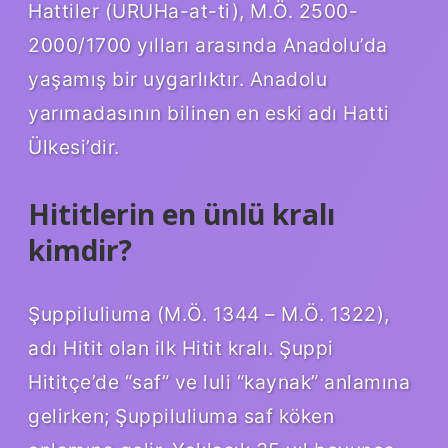
Hattiler (URUHa-at-ti), M.Ö. 2500-
2000/1700 yılları arasında Anadolu’da
yaşamış bir uygarlıktır. Anadolu
yarımadasının bilinen en eski adı Hatti
Ülkesi’dir.
Hititlerin en ünlü kralı
kimdir?
Şuppiluliuma (M.Ö. 1344 – M.Ö. 1322),
adı Hitit olan ilk Hitit kralı. Şuppi
Hititçe’de “saf” ve luli “kaynak” anlamına
gelirken; Şuppiluliuma saf köken