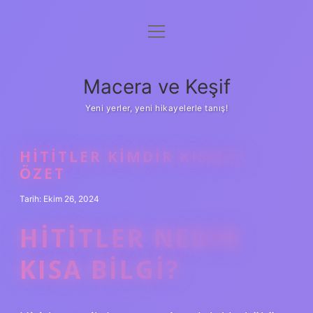
menüyü
Anasayfa
aç
Gizlilik Politikası
Macera ve Keşif
Yasal Uyarı
Yeni yerler, yeni hikayelerle tanış!
Hakkımızda
HITITLER KIMDIR KISACA
ÖZET
Tarih: Ekim 26, 2024
HITITLER NEDIR
KISA BILGI?