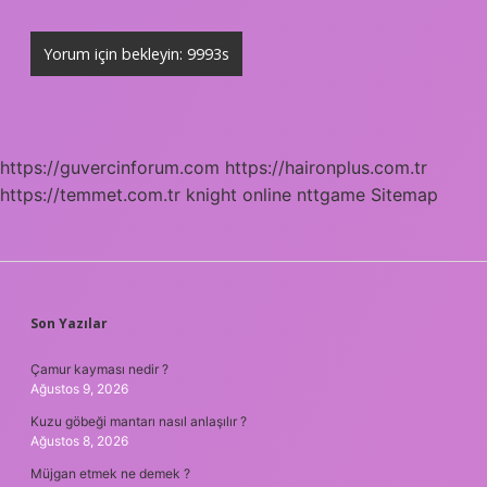
https://guvercinforum.com
https://haironplus.com.tr
https://temmet.com.tr
knight online
nttgame
Sitemap
SIDEBAR
Son Yazılar
Çamur kayması nedir ?
Ağustos 9, 2026
Kuzu göbeği mantarı nasıl anlaşılır ?
Ağustos 8, 2026
Müjgan etmek ne demek ?