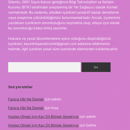
Sitemiz, 5651 Sayılı Kanun gereğince Bilgi Teknolojileri ve İletişim
Kurumu (BTK) tarafından onaylanmış bir Yer Sağlayıcı olarak hizmet
vermektedir. Bu nedenle, sitedeki içerikleri proaktif olarak denetleme
veya araştırma yükümlülüğümüz bulunmamaktadır. Ancak, üyelerimiz
yazdıkları içeriklerin sorumluluğunu taşımakta olup, siteye üye olarak
bu sorumluluğu kabul etmiş sayılırlar.
Hukuka ve yasal düzenlemelere aykırı olduğunu düşündüğünüz
içerikleri,
backlinkpanelicomtr@gmail.com
adresine bildirmeniz
halinde, ilgili içerikler yasal süre içerisinde sitemizden kaldırılacaktır.
Arama
Son yorumlar
Farsça Hâr Ne Demek
için
admin
Farsça Hâr Ne Demek
için
Kısa
Hostes Olmak Için Kaç Dil Bilmek Gerekiyor
için
admin
Hostes Olmak Için Kaç Dil Bilmek Gerekiyor
için
Defne