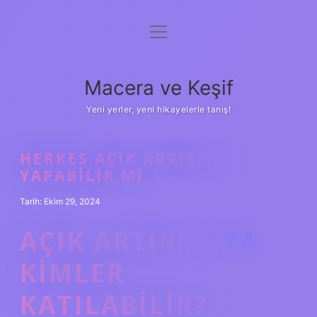
menüyü
Anasayfa
aç
Gizlilik Politikası
Macera ve Keşif
Yasal Uyarı
Yeni yerler, yeni hikayelerle tanış!
Hakkımızda
HERKES AÇIK ARTIRMA
YAPABILIR MI
Tarih: Ekim 29, 2024
AÇIK ARTIRMAYA
KIMLER
KATILABILIR?