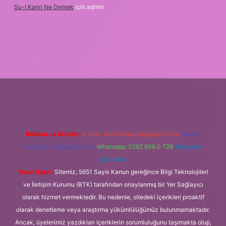
Su-I Karin Ne Demek
için
admin
bet
Reklam ve İletişim:
E-mail:
backlinkpaneli@gmail.com
Teams:
forumhizmeti@gmail.com
Whatsapp: 0262 606 0 726
Telegram:
@karabul
Yasal Uyarı:
Sitemiz, 5651 Sayılı Kanun gereğince Bilgi Teknolojileri
ve İletişim Kurumu (BTK) tarafından onaylanmış bir Yer Sağlayıcı
olarak hizmet vermektedir. Bu nedenle, sitedeki içerikleri proaktif
olarak denetleme veya araştırma yükümlülüğümüz bulunmamaktadır.
Ancak, üyelerimiz yazdıkları içeriklerin sorumluluğunu taşımakta olup,