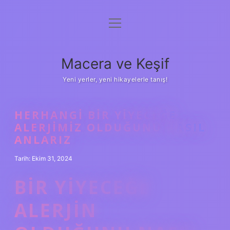
menüyü
Anasayfa
aç
Gizlilik Politikası
Macera ve Keşif
Yasal Uyarı
Yeni yerler, yeni hikayelerle tanış!
Hakkımızda
HERHANGI BIR YIYECEĞE
ALERJIMIZ OLDUĞUNU NASIL
ANLARIZ
Tarih: Ekim 31, 2024
BIR YIYECEĞE
ALERJIN