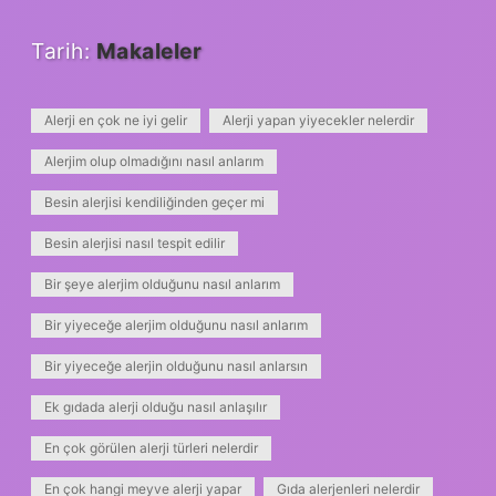
Tarih:
Makaleler
Alerji en çok ne iyi gelir
Alerji yapan yiyecekler nelerdir
Alerjim olup olmadığını nasıl anlarım
Besin alerjisi kendiliğinden geçer mi
Besin alerjisi nasıl tespit edilir
Bir şeye alerjim olduğunu nasıl anlarım
Bir yiyeceğe alerjim olduğunu nasıl anlarım
Bir yiyeceğe alerjin olduğunu nasıl anlarsın
Ek gıdada alerji olduğu nasıl anlaşılır
En çok görülen alerji türleri nelerdir
En çok hangi meyve alerji yapar
Gıda alerjenleri nelerdir