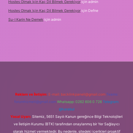
Hostes Olmak Için Kaç Dil Bilmek Gerekiyor
için
admin
Hostes Olmak Için Kaç Dil Bilmek Gerekiyor
için
Defne
Su-I Karin Ne Demek
için
admin
exbet
Reklam ve İletişim:
E-mail:
backlinkpaneli@gmail.com
Teams:
forumhizmeti@gmail.com
Whatsapp: 0262 606 0 726
Telegram:
@karabul
Yasal Uyarı:
Sitemiz, 5651 Sayılı Kanun gereğince Bilgi Teknolojileri
ve İletişim Kurumu (BTK) tarafından onaylanmış bir Yer Sağlayıcı
olarak hizmet vermektedir. Bu nedenle, sitedeki içerikleri proaktif