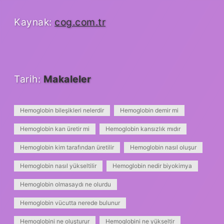
Kaynak:
cog.com.tr
Tarih:
Makaleler
Hemoglobin bileşikleri nelerdir
Hemoglobin demir mi
Hemoglobin kan üretir mi
Hemoglobin kansızlık mıdır
Hemoglobin kim tarafından üretilir
Hemoglobin nasıl oluşur
Hemoglobin nasıl yükseltilir
Hemoglobin nedir biyokimya
Hemoglobin olmasaydı ne olurdu
Hemoglobin vücutta nerede bulunur
Hemoglobini ne oluşturur
Hemoglobini ne yükseltir