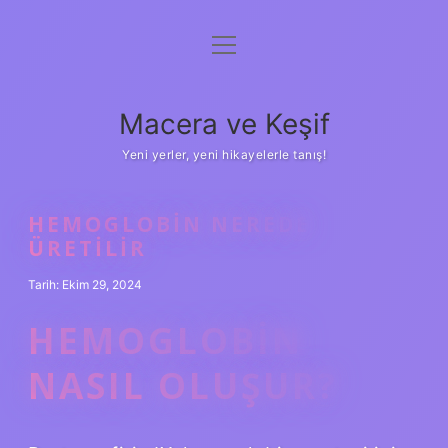
menüyü
Anasayfa
aç
Gizlilik Politikası
Macera ve Keşif
Yasal Uyarı
Yeni yerler, yeni hikayelerle tanış!
Hakkımızda
HEMOGLOBIN NEREDE
ÜRETILIR
Tarih: Ekim 29, 2024
HEMOGLOBIN
NASIL OLUŞUR?