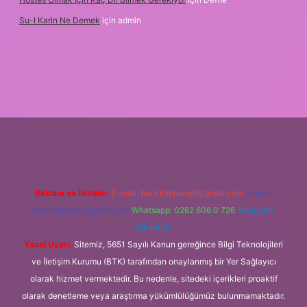
Su-I Karin Ne Demek
için
admin
exbet
Reklam ve İletişim:
E-mail:
backlinkpaneli@gmail.com
Teams:
forumhizmeti@gmail.com
Whatsapp: 0262 606 0 726
Telegram:
@karabul
Yasal Uyarı:
Sitemiz, 5651 Sayılı Kanun gereğince Bilgi Teknolojileri
ve İletişim Kurumu (BTK) tarafından onaylanmış bir Yer Sağlayıcı
olarak hizmet vermektedir. Bu nedenle, sitedeki içerikleri proaktif
olarak denetleme veya araştırma yükümlülüğümüz bulunmamaktadır.