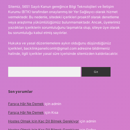
Sitemiz, 5651 Sayılı Kanun gereğince Bilgi Teknolojileri ve İletişim
Kurumu (BTK) tarafından onaylanmış bir Yer Sağlayıcı olarak hizmet
vermektedir. Bu nedenle, sitedeki içerikleri proaktif olarak denetleme
veya araştırma yükümlülüğümüz bulunmamaktadır. Ancak, üyelerimiz
yazdıkları içeriklerin sorumluluğunu taşımakta olup, siteye üye olarak
bu sorumluluğu kabul etmiş sayılırlar.
Hukuka ve yasal düzenlemelere aykırı olduğunu düşündüğünüz
içerikleri,
backlinkpanelicomtr@gmail.com
adresine bildirmeniz
halinde, ilgili içerikler yasal süre içerisinde sitemizden kaldırılacaktır.
Arama
Son yorumlar
Farsça Hâr Ne Demek
için
admin
Farsça Hâr Ne Demek
için
Kısa
Hostes Olmak Için Kaç Dil Bilmek Gerekiyor
için
admin
Hostes Olmak Için Kaç Dil Bilmek Gerekiyor
için
Defne