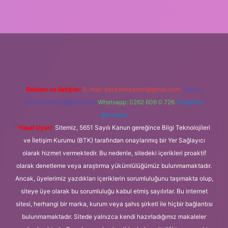
 elexbet
Reklam ve İletişim:
E-mail:
backlinkpaneli@gmail.com
Teams:
forumhizmeti@gmail.com
Whatsapp: 0262 606 0 726
Telegram:
@karabul
Yasal Uyarı:
Sitemiz, 5651 Sayılı Kanun gereğince Bilgi Teknolojileri
ve İletişim Kurumu (BTK) tarafından onaylanmış bir Yer Sağlayıcı
olarak hizmet vermektedir. Bu nedenle, sitedeki içerikleri proaktif
olarak denetleme veya araştırma yükümlülüğümüz bulunmamaktadır.
Ancak, üyelerimiz yazdıkları içeriklerin sorumluluğunu taşımakta olup,
siteye üye olarak bu sorumluluğu kabul etmiş sayılırlar. Bu internet
sitesi, herhangi bir marka, kurum veya şahıs şirketi ile hiçbir bağlantısı
bulunmamaktadır. Sitede yalnızca kendi hazırladığımız makaleler