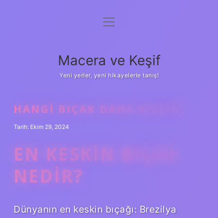
menüyü
Anasayfa
aç
Gizlilik Politikası
Macera ve Keşif
Yasal Uyarı
Yeni yerler, yeni hikayelerle tanış!
Hakkımızda
HANGI BIÇAK DAHA KESKIN
Tarih: Ekim 29, 2024
EN KESKIN BIÇAK
NEDIR?
Dünyanın en keskin bıçağı: Brezilya