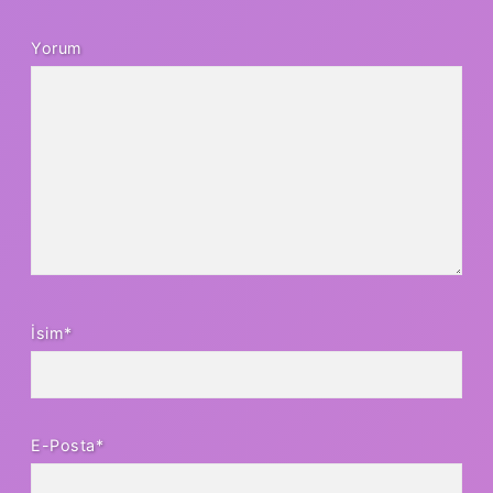
Yorum
İsim*
E-Posta*