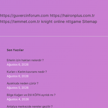
https://guvercinforum.com
https://haironplus.com.tr
https://temmet.com.tr
knight online
nttgame
Sitemap
SIDEBAR
Son Yazılar
Erlerin izin hakları nelerdir ?
Ağustos 6, 2026
Kur’an-ı Kerim kavramı nedir ?
Ağustos 6, 2026
Ayakkabı neden çürür ?
Ağustos 5, 2026
Bilge Kağan ve Etil KÖFN ayrıldı mı ?
Ağustos 4, 2026
Antalya merkezde nereler gezilir ?