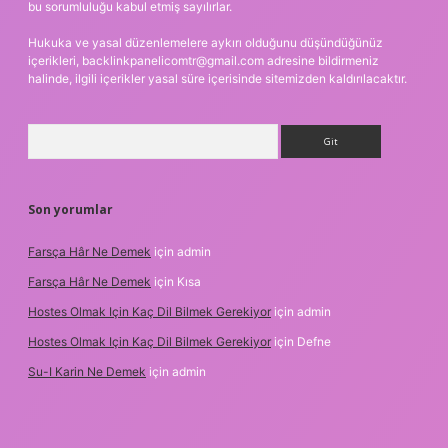
bu sorumluluğu kabul etmiş sayılırlar.
Hukuka ve yasal düzenlemelere aykırı olduğunu düşündüğünüz
içerikleri,
backlinkpanelicomtr@gmail.com
adresine bildirmeniz
halinde, ilgili içerikler yasal süre içerisinde sitemizden kaldırılacaktır.
Arama
Son yorumlar
Farsça Hâr Ne Demek
için
admin
Farsça Hâr Ne Demek
için
Kısa
Hostes Olmak Için Kaç Dil Bilmek Gerekiyor
için
admin
Hostes Olmak Için Kaç Dil Bilmek Gerekiyor
için
Defne
Su-I Karin Ne Demek
için
admin