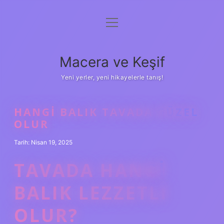
menüyü
Anasayfa
aç
Gizlilik Politikası
Macera ve Keşif
Yasal Uyarı
Yeni yerler, yeni hikayelerle tanış!
Hakkımızda
HANGI BALIK TAVADA GÜZEL
OLUR
Tarih: Nisan 19, 2025
TAVADA HANGI
BALIK LEZZETLI
OLUR?