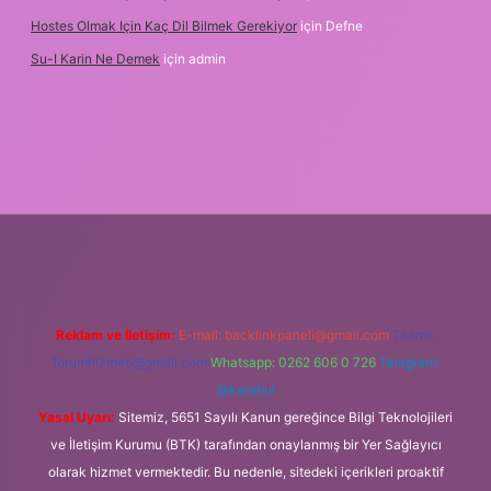
Hostes Olmak Için Kaç Dil Bilmek Gerekiyor
için
Defne
Su-I Karin Ne Demek
için
admin
et
Reklam ve İletişim:
E-mail:
backlinkpaneli@gmail.com
Teams:
forumhizmeti@gmail.com
Whatsapp: 0262 606 0 726
Telegram:
@karabul
Yasal Uyarı:
Sitemiz, 5651 Sayılı Kanun gereğince Bilgi Teknolojileri
ve İletişim Kurumu (BTK) tarafından onaylanmış bir Yer Sağlayıcı
olarak hizmet vermektedir. Bu nedenle, sitedeki içerikleri proaktif