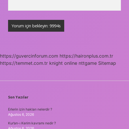
https://guvercinforum.com
https://haironplus.com.tr
https://temmet.com.tr
knight online
nttgame
Sitemap
SIDEBAR
Son Yazılar
Erlerin izin hakları nelerdir ?
Ağustos 6, 2026
Kur’an-ı Kerim kavramı nedir ?
Ağustos 6, 2026