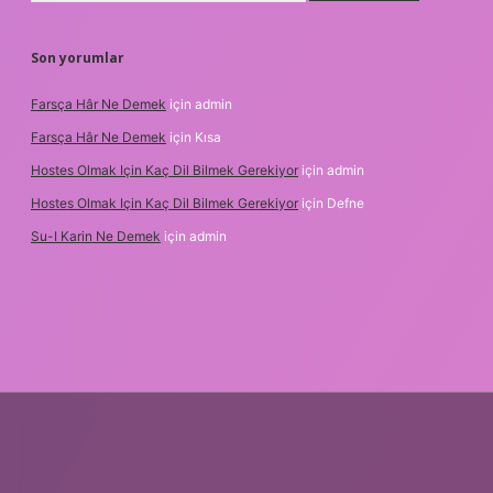
Son yorumlar
Farsça Hâr Ne Demek
için
admin
Farsça Hâr Ne Demek
için
Kısa
Hostes Olmak Için Kaç Dil Bilmek Gerekiyor
için
admin
Hostes Olmak Için Kaç Dil Bilmek Gerekiyor
için
Defne
Su-I Karin Ne Demek
için
admin
lexbet