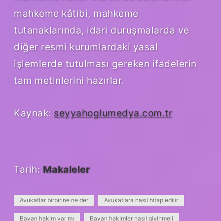
mahkeme kâtibi, mahkeme
tutanaklarında, idari duruşmalarda ve
diğer resmi kurumlardaki yasal
işlemlerde tutulması gereken ifadelerin
tam metinlerini hazırlar.
Kaynak:
seyyahoglumedya.com.tr
Tarih:
Makaleler
Avukatlar birbirine ne der
Avukatlara nasıl hitap edilir
Bayan hakim var mı
Bayan hakimler nasıl giyinmeli