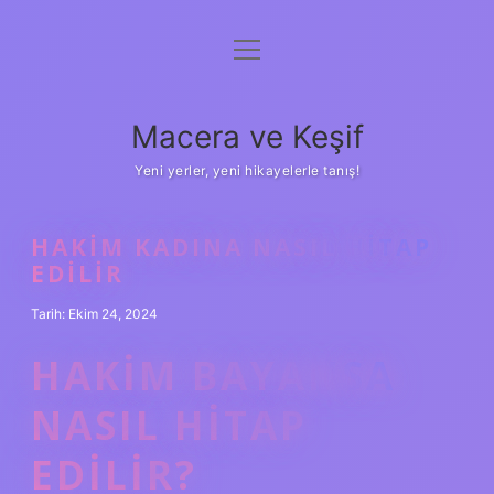
menüyü
Anasayfa
aç
Gizlilik Politikası
Macera ve Keşif
Yasal Uyarı
Yeni yerler, yeni hikayelerle tanış!
Hakkımızda
HAKIM KADINA NASIL HITAP
EDILIR
Tarih: Ekim 24, 2024
HAKIM BAYANSA
NASIL HITAP
EDILIR?