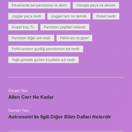
Erkeklerde bol pantolona ne denir
Güreşte paça ne demek
Jogger paça nedir
Jogger tarz ne demek
Kisbet nedir
Kıspet kaç TL
Pantolon çeşitleri nelerdir
Pantolon diğer adı nedir
Pehlivan ne giyer
Pehlivanların giydiği pantolonun adı nedir
Yağlı güreşte giyilen kıyafetin adı nedir
Önceki Yazı
Allen Carr Ne Kadar
Sonraki Yazı
Astronomi Ile Ilgili Diğer Bilim Dalları Nelerdir