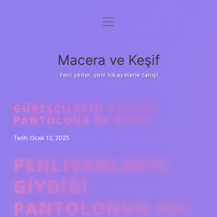
menüyü
Anasayfa
aç
Gizlilik Politikası
Macera ve Keşif
Yasal Uyarı
Yeni yerler, yeni hikayelerle tanış!
Hakkımızda
GÜREŞÇILERIN GIYDIĞI
PANTOLONA NE DENIR
Tarih: Ocak 12, 2025
PEHLIVANLARIN
GIYDIĞI
PANTOLONUN ADI