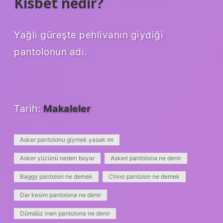
Kisbet nedir?
Yağlı güreşte pehlivanın giydiği
pantolonun adı.
Tarih:
Makaleler
Asker pantolonu giymek yasak mı
Asker yüzünü neden boyar
Askeri pantolona ne denir
Baggy pantolon ne demek
Chino pantolon ne demek
Dar kesim pantolona ne denir
Dümdüz inen pantolona ne denir