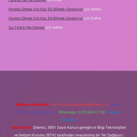
Hostes Olmak Için Kaç Dil Bilmek Gerekiyor
için
admin
Hostes Olmak Için Kaç Dil Bilmek Gerekiyor
için
Defne
Su-I Karin Ne Demek
için
admin
elexbet
Reklam ve İletişim:
E-mail:
backlinkpaneli@gmail.com
Teams:
forumhizmeti@gmail.com
Whatsapp: 0262 606 0 726
Telegram:
@karabul
Yasal Uyarı:
Sitemiz, 5651 Sayılı Kanun gereğince Bilgi Teknolojileri
ve İletişim Kurumu (BTK) tarafından onaylanmış bir Yer Sağlayıcı