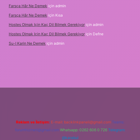
Farsça Hâr Ne Demek
için
admin
Farsça Hâr Ne Demek
için
Kısa
Hostes Olmak Için Kaç Dil Bilmek Gerekiyor
için
admin
Hostes Olmak Için Kaç Dil Bilmek Gerekiyor
için
Defne
Su-I Karin Ne Demek
için
admin
xbet
Reklam ve İletişim:
E-mail:
backlinkpaneli@gmail.com
Teams:
forumhizmeti@gmail.com
Whatsapp: 0262 606 0 726
Telegram:
@karabul