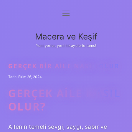
menüyü
Anasayfa
aç
Gizlilik Politikası
Macera ve Keşif
Yasal Uyarı
Yeni yerler, yeni hikayelerle tanış!
Hakkımızda
GERÇEK BIR AILE NASIL OLUR
Tarih: Ekim 26, 2024
GERÇEK AILE NASIL
OLUR?
Ailenin temeli sevgi, saygı, sabır ve