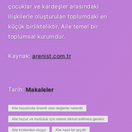
çocuklar ve kardeşler arasındaki
ilişkilerle oluşturulan toplumdaki en
küçük birlikteliktir. Aile temel bir
toplumsal kurumdur.
Kaynak:
arenist.com.tr
Tarih:
Makaleler
Aile hayatında önemli olan değerler nelerdir
Aile huzur ve mutluluk için nelere dikkat edilmesi gerekir
Aile kimlerden oluşur
Aile nasıl bir şeydir