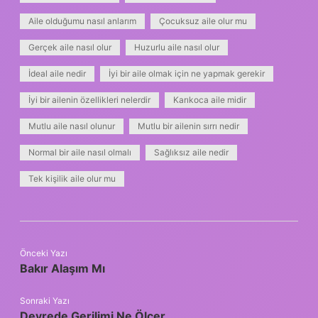
Aile olduğumu nasıl anlarım
Çocuksuz aile olur mu
Gerçek aile nasıl olur
Huzurlu aile nasıl olur
İdeal aile nedir
İyi bir aile olmak için ne yapmak gerekir
İyi bir ailenin özellikleri nelerdir
Karıkoca aile midir
Mutlu aile nasıl olunur
Mutlu bir ailenin sırrı nedir
Normal bir aile nasıl olmalı
Sağlıksız aile nedir
Tek kişilik aile olur mu
Önceki Yazı
Bakır Alaşım Mı
Sonraki Yazı
Devrede Gerilimi Ne Ölçer