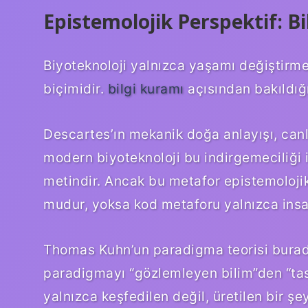
Epistemolojik Perspektif: Bil
Biyoteknoloji yalnızca yaşamı değiştirm
biçimidir.
bilgi kuramı
açısından bakıldığı
Descartes’ın mekanik doğa anlayışı, canl
modern biyoteknoloji bu indirgemeciliği il
metindir. Ancak bu metafor epistemolojik
mudur, yoksa kod metaforu yalnızca ins
Thomas Kuhn’un paradigma teorisi burada
paradigmayı “gözlemleyen bilim”den “tasa
yalnızca keşfedilen değil, üretilen bir şey