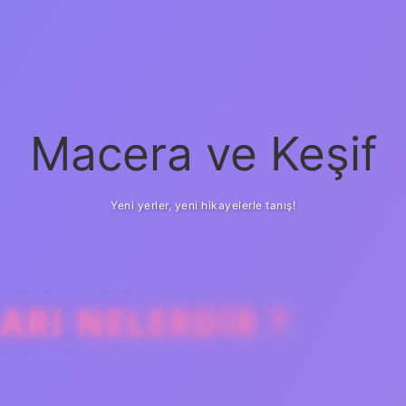
Macera ve Keşif
Yeni yerler, yeni hikayelerle tanış!
ARI NELERDIR ?
betci
vd casino
ilb