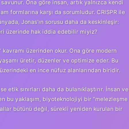
savunur. Ona göre insan, artık yalnızca kendi
şam formlarına karşı da sorumludur. CRISPR ile
yada, Jonas’ın sorusu daha da keskinleşir:
i üzerinde hak iddia edebilir miyiz?
ka” kavramı üzerinden okur. Ona göre modern
 yaşamı üretir, düzenler ve optimize eder. Bu
zerindeki en ince nüfuz alanlarından biridir.
 etik sınırları daha da bulanıklaştırır. İnsan ve
n bu yaklaşım, biyoteknolojiyi bir “melezleşme
rallar bütünü değil, sürekli yeniden kurulan bir