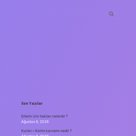
SIDEBAR
Son Yazılar
et casino
ilbet yeni giriş
Betexper giriş adresi
betexper.xyz
m e
Erlerin izin hakları nelerdir ?
Ağustos 6, 2026
Kur’an-ı Kerim kavramı nedir ?