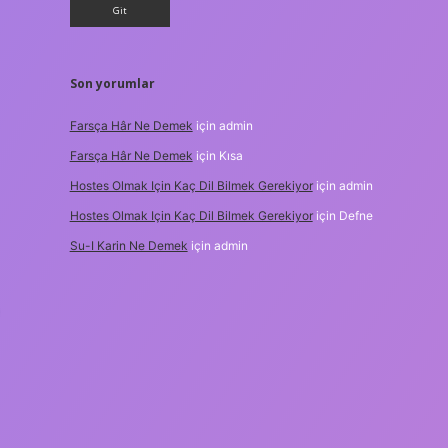
Son yorumlar
Farsça Hâr Ne Demek
için
admin
Farsça Hâr Ne Demek
için
Kısa
Hostes Olmak Için Kaç Dil Bilmek Gerekiyor
için
admin
Hostes Olmak Için Kaç Dil Bilmek Gerekiyor
için
Defne
Su-I Karin Ne Demek
için
admin