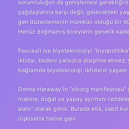
sorumluluğun da genişlemesi gerektiğini 
çağdaşlarına karşı değil, gelecekteki ya
gen düzenlemenin mümkün olduğu bir dün
Henüz doğmamış bireylerin genetik kader
Foucault ise biyoteknolojiyi “biyopoliti
iktidar, bedeni yalnızca disipline etmez;
bağlamda biyoteknoloji, iktidarın yaşam ü
Donna Haraway’in “siborg manifestosu” ise
makine, doğal ve yapay ayrımını reddede
alanı” olarak görür. Burada etik, sabit ku
ilişkisellik haline gelir.