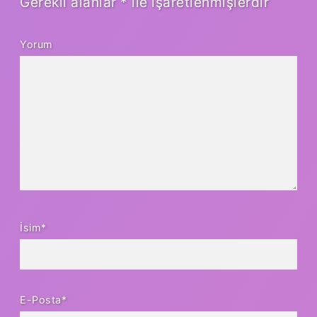
Gerekli alanlar
*
ile işaretlenmişlerdir
Yorum
İsim*
E-Posta*