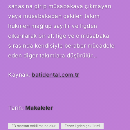
sahasına girip müsabakaya çıkmayan
veya müsabakadan çekilen takım
hükmen mağlup sayılır ve ligden
çıkarılarak bir alt lige ve o müsabaka
sırasında kendisiyle beraber mücadele
eden diğer takımlara düşürülür…
Kaynak:
batidental.com.tr
Tarih:
Makaleler
FB maçtan çekilirse ne olur
Fener ligden çekilir mi