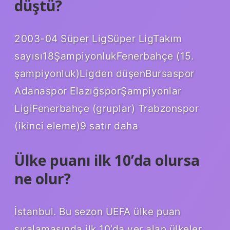
düştü?
2003-04 Süper LigSüper LigTakım
sayısı18ŞampiyonlukFenerbahçe (15.
şampiyonluk)Ligden düşenBursaspor
Adanaspor ElazığsporŞampiyonlar
LigiFenerbahçe (gruplar) Trabzonspor
(ikinci eleme)9 satır daha
Ülke puanı ilk 10’da olursa
ne olur?
İstanbul. Bu sezon UEFA ülke puan
sıralamasında ilk 10’da yer alan ülkeler,