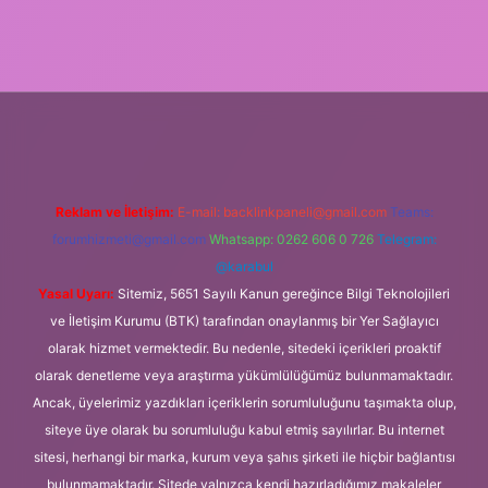
elexbet
Reklam ve İletişim:
E-mail:
backlinkpaneli@gmail.com
Teams:
forumhizmeti@gmail.com
Whatsapp: 0262 606 0 726
Telegram:
@karabul
Yasal Uyarı:
Sitemiz, 5651 Sayılı Kanun gereğince Bilgi Teknolojileri
ve İletişim Kurumu (BTK) tarafından onaylanmış bir Yer Sağlayıcı
olarak hizmet vermektedir. Bu nedenle, sitedeki içerikleri proaktif
olarak denetleme veya araştırma yükümlülüğümüz bulunmamaktadır.
Ancak, üyelerimiz yazdıkları içeriklerin sorumluluğunu taşımakta olup,
siteye üye olarak bu sorumluluğu kabul etmiş sayılırlar. Bu internet
sitesi, herhangi bir marka, kurum veya şahıs şirketi ile hiçbir bağlantısı
bulunmamaktadır. Sitede yalnızca kendi hazırladığımız makaleler