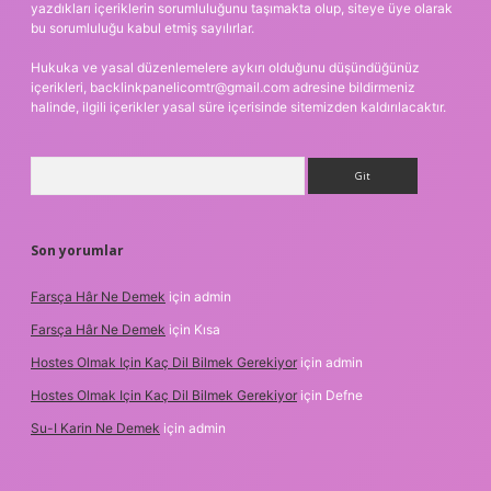
yazdıkları içeriklerin sorumluluğunu taşımakta olup, siteye üye olarak
bu sorumluluğu kabul etmiş sayılırlar.
Hukuka ve yasal düzenlemelere aykırı olduğunu düşündüğünüz
içerikleri,
backlinkpanelicomtr@gmail.com
adresine bildirmeniz
halinde, ilgili içerikler yasal süre içerisinde sitemizden kaldırılacaktır.
Arama
Son yorumlar
Farsça Hâr Ne Demek
için
admin
Farsça Hâr Ne Demek
için
Kısa
Hostes Olmak Için Kaç Dil Bilmek Gerekiyor
için
admin
Hostes Olmak Için Kaç Dil Bilmek Gerekiyor
için
Defne
Su-I Karin Ne Demek
için
admin