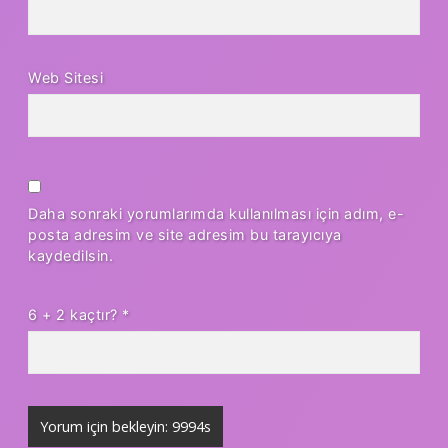
Web Sitesi
Daha sonraki yorumlarımda kullanılması için adım, e-
posta adresim ve site adresim bu tarayıcıya
kaydedilsin.
6 + 2 kaçtır?
*