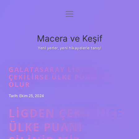
menüyü
Anasayfa
aç
Gizlilik Politikası
Macera ve Keşif
Yasal Uyarı
Yeni yerler, yeni hikayelerle tanış!
Hakkımızda
GALATASARAY LIGDEN
ÇEKILIRSE ÜLKE PUANI NE
OLUR
Tarih: Ekim 25, 2024
LIGDEN ÇEKILINCE
ÜLKE PUANI