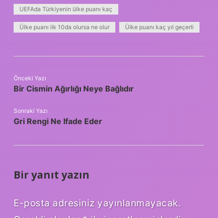
UEFAda Türkiyenin ülke puanı kaç
Ülke puanı ilk 10da olursa ne olur
Ülke puanı kaç yıl geçerli
Önceki Yazı
Bir Cismin Ağırlığı Neye Bağlıdır
Sonraki Yazı
Gri Rengi Ne Ifade Eder
Bir yanıt yazın
E-posta adresiniz yayınlanmayacak.