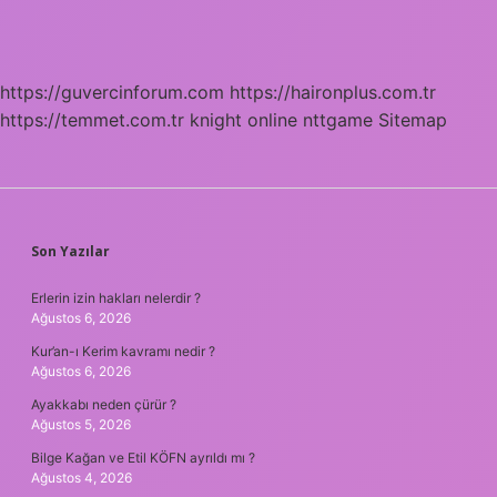
https://guvercinforum.com
https://haironplus.com.tr
https://temmet.com.tr
knight online
nttgame
Sitemap
SIDEBAR
Son Yazılar
Erlerin izin hakları nelerdir ?
Ağustos 6, 2026
Kur’an-ı Kerim kavramı nedir ?
Ağustos 6, 2026
Ayakkabı neden çürür ?
Ağustos 5, 2026
Bilge Kağan ve Etil KÖFN ayrıldı mı ?
Ağustos 4, 2026