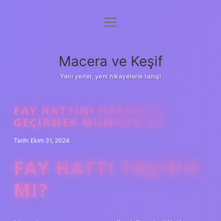
menüyü
Anasayfa
aç
Gizlilik Politikası
Macera ve Keşif
Yasal Uyarı
Yeni yerler, yeni hikayelerle tanış!
Hakkımızda
FAY HATTINI HAREKETE
GEÇIRMEK MÜMKÜN MÜ
Tarih: Ekim 31, 2024
FAY HATTI TAŞINIR
MI?