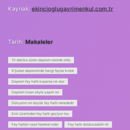
Kaynak:
ekincioglugayrimenkul.com.tr
Tarih:
Makaleler
10 dakika süren deprem nerede oldu
6 Şubat depreminde hangi faylar kırıldı
Deprem fay hattı koparsa ne olur
Deprem insan eliyle yapılır mı
Dünyanın en büyük fay hattı nerededir
Evin üzerinden fay hattı geçiyor mu
Fay hatları nasıl hareket eder
Fay hattı doldurulabilir mi