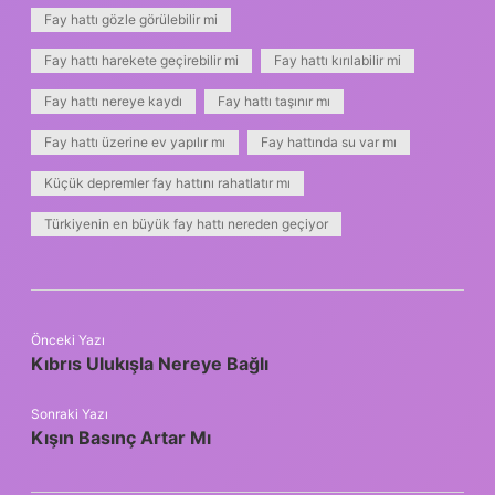
Fay hattı gözle görülebilir mi
Fay hattı harekete geçirebilir mi
Fay hattı kırılabilir mi
Fay hattı nereye kaydı
Fay hattı taşınır mı
Fay hattı üzerine ev yapılır mı
Fay hattında su var mı
Küçük depremler fay hattını rahatlatır mı
Türkiyenin en büyük fay hattı nereden geçiyor
Önceki Yazı
Kıbrıs Ulukışla Nereye Bağlı
Sonraki Yazı
Kışın Basınç Artar Mı