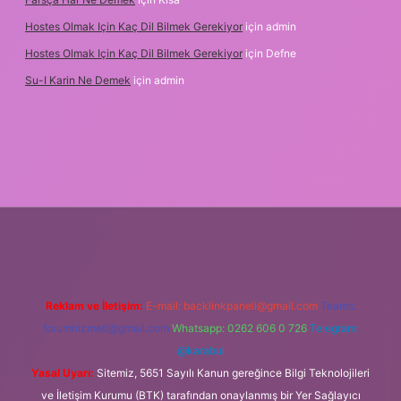
Hostes Olmak Için Kaç Dil Bilmek Gerekiyor
için
admin
Hostes Olmak Için Kaç Dil Bilmek Gerekiyor
için
Defne
Su-I Karin Ne Demek
için
admin
elexbet
Reklam ve İletişim:
E-mail:
backlinkpaneli@gmail.com
Teams:
forumhizmeti@gmail.com
Whatsapp: 0262 606 0 726
Telegram:
@karabul
Yasal Uyarı:
Sitemiz, 5651 Sayılı Kanun gereğince Bilgi Teknolojileri
ve İletişim Kurumu (BTK) tarafından onaylanmış bir Yer Sağlayıcı