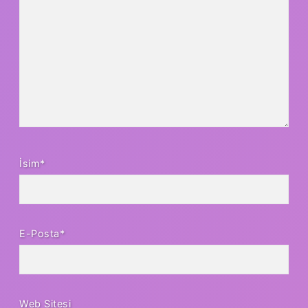
İsim*
E-Posta*
Web Sitesi