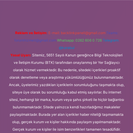
 elexbet
Reklam ve İletişim:
E-mail:
backlinkpaneli@gmail.com
Teams:
forumhizmeti@gmail.com
Whatsapp: 0262 606 0 726
Telegram:
@karabul
Yasal Uyarı:
Sitemiz, 5651 Sayılı Kanun gereğince Bilgi Teknolojileri
ve İletişim Kurumu (BTK) tarafından onaylanmış bir Yer Sağlayıcı
olarak hizmet vermektedir. Bu nedenle, sitedeki içerikleri proaktif
olarak denetleme veya araştırma yükümlülüğümüz bulunmamaktadır.
Ancak, üyelerimiz yazdıkları içeriklerin sorumluluğunu taşımakta olup,
siteye üye olarak bu sorumluluğu kabul etmiş sayılırlar. Bu internet
sitesi, herhangi bir marka, kurum veya şahıs şirketi ile hiçbir bağlantısı
bulunmamaktadır. Sitede yalnızca kendi hazırladığımız makaleler
paylaşılmaktadır. Burada yer alan içerikler haber niteliği taşımamakta
olup, gerçek kurum ve kişiler hakkında paylaşım yapılmamaktadır.
Gerçek kurum ve kişiler ile isim benzerlikleri tamamen tesadüfidir.