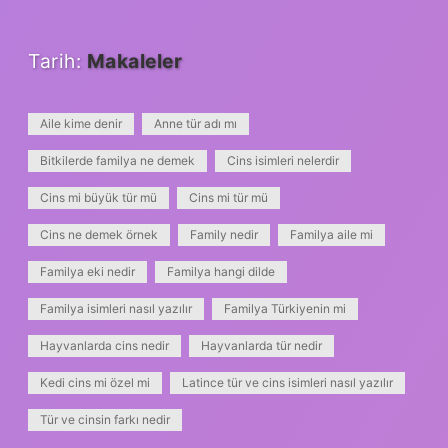
Tarih:
Makaleler
Aile kime denir
Anne tür adı mı
Bitkilerde familya ne demek
Cins isimleri nelerdir
Cins mi büyük tür mü
Cins mi tür mü
Cins ne demek örnek
Family nedir
Familya aile mi
Familya eki nedir
Familya hangi dilde
Familya isimleri nasıl yazılır
Familya Türkiyenin mi
Hayvanlarda cins nedir
Hayvanlarda tür nedir
Kedi cins mi özel mi
Latince tür ve cins isimleri nasıl yazılır
Tür ve cinsin farkı nedir