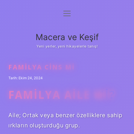
menüyü
Anasayfa
aç
Gizlilik Politikası
Macera ve Keşif
Yasal Uyarı
Yeni yerler, yeni hikayelerle tanış!
Hakkımızda
FAMILYA CINS MI
Tarih: Ekim 24, 2024
FAMILYA AILE MI?
Aile; Ortak veya benzer özelliklere sahip
ırkların oluşturduğu grup.