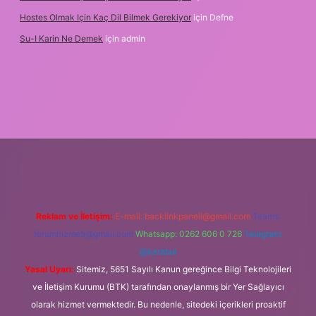
Hostes Olmak Için Kaç Dil Bilmek Gerekiyor
için
Defne
Su-I Karin Ne Demek
için
admin
bet
Reklam ve İletişim:
E-mail:
backlinkpaneli@gmail.com
Teams:
forumhizmeti@gmail.com
Whatsapp: 0262 606 0 726
Telegram:
@karabul
Yasal Uyarı:
Sitemiz, 5651 Sayılı Kanun gereğince Bilgi Teknolojileri
ve İletişim Kurumu (BTK) tarafından onaylanmış bir Yer Sağlayıcı
olarak hizmet vermektedir. Bu nedenle, sitedeki içerikleri proaktif