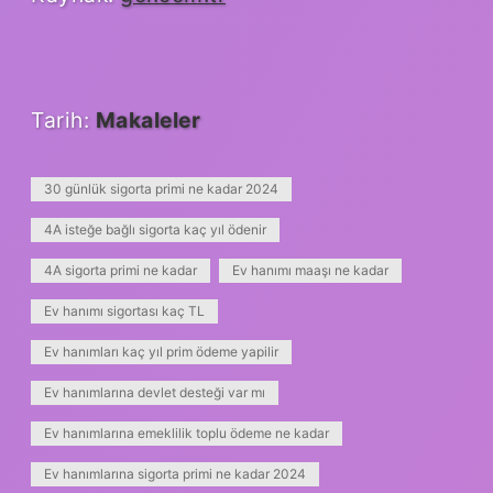
Tarih:
Makaleler
30 günlük sigorta primi ne kadar 2024
4A isteğe bağlı sigorta kaç yıl ödenir
4A sigorta primi ne kadar
Ev hanımı maaşı ne kadar
Ev hanımı sigortası kaç TL
Ev hanımları kaç yıl prim ödeme yapilir
Ev hanımlarına devlet desteği var mı
Ev hanımlarına emeklilik toplu ödeme ne kadar
Ev hanımlarına sigorta primi ne kadar 2024