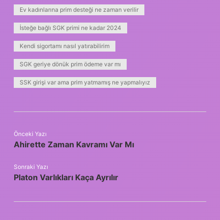
Ev kadınlarına prim desteği ne zaman verilir
İsteğe bağlı SGK primi ne kadar 2024
Kendi sigortamı nasıl yatırabilirim
SGK geriye dönük prim ödeme var mı
SSK girişi var ama prim yatmamış ne yapmalıyız
Önceki Yazı
Ahirette Zaman Kavramı Var Mı
Sonraki Yazı
Platon Varlıkları Kaça Ayrılır