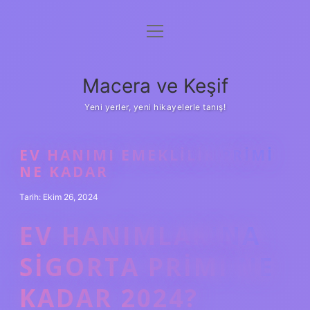
menüyü
Anasayfa
aç
Gizlilik Politikası
Macera ve Keşif
Yasal Uyarı
Yeni yerler, yeni hikayelerle tanış!
Hakkımızda
EV HANIMI EMEKLILIK PRIMI
NE KADAR
Tarih: Ekim 26, 2024
EV HANIMLARINA
SIGORTA PRIMI NE
KADAR 2024?