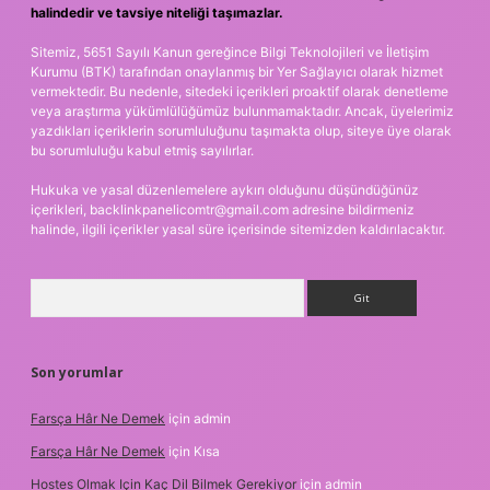
halindedir ve tavsiye niteliği taşımazlar.
Sitemiz, 5651 Sayılı Kanun gereğince Bilgi Teknolojileri ve İletişim
Kurumu (BTK) tarafından onaylanmış bir Yer Sağlayıcı olarak hizmet
vermektedir. Bu nedenle, sitedeki içerikleri proaktif olarak denetleme
veya araştırma yükümlülüğümüz bulunmamaktadır. Ancak, üyelerimiz
yazdıkları içeriklerin sorumluluğunu taşımakta olup, siteye üye olarak
bu sorumluluğu kabul etmiş sayılırlar.
Hukuka ve yasal düzenlemelere aykırı olduğunu düşündüğünüz
içerikleri,
backlinkpanelicomtr@gmail.com
adresine bildirmeniz
halinde, ilgili içerikler yasal süre içerisinde sitemizden kaldırılacaktır.
Arama
Son yorumlar
Farsça Hâr Ne Demek
için
admin
Farsça Hâr Ne Demek
için
Kısa
Hostes Olmak Için Kaç Dil Bilmek Gerekiyor
için
admin