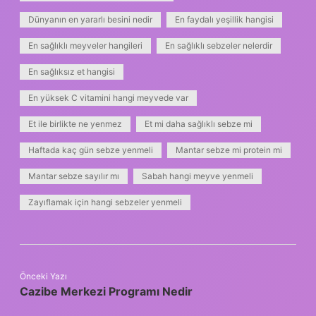
Dünyanın en yararlı besini nedir
En faydalı yeşillik hangisi
En sağlıklı meyveler hangileri
En sağlıklı sebzeler nelerdir
En sağlıksız et hangisi
En yüksek C vitamini hangi meyvede var
Et ile birlikte ne yenmez
Et mi daha sağlıklı sebze mi
Haftada kaç gün sebze yenmeli
Mantar sebze mi protein mi
Mantar sebze sayılır mı
Sabah hangi meyve yenmeli
Zayıflamak için hangi sebzeler yenmeli
Önceki Yazı
Cazibe Merkezi Programı Nedir