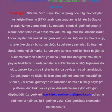
forumhizmeti@gmail.com
Whatsapp: 0262 606 0 726
Telegram:
@karabul
Yasal Uyarı:
Sitemiz, 5651 Sayılı Kanun gereğince Bilgi Teknolojileri
ve İletişim Kurumu (BTK) tarafından onaylanmış bir Yer Sağlayıcı
olarak hizmet vermektedir. Bu nedenle, sitedeki içerikleri proaktif
olarak denetleme veya araştırma yükümlülüğümüz bulunmamaktadır.
Ancak, üyelerimiz yazdıkları içeriklerin sorumluluğunu taşımakta olup,
siteye üye olarak bu sorumluluğu kabul etmiş sayılırlar. Bu internet
sitesi, herhangi bir marka, kurum veya şahıs şirketi ile hiçbir bağlantısı
bulunmamaktadır. Sitede yalnızca kendi hazırladığımız makaleler
paylaşılmaktadır. Burada yer alan içerikler haber niteliği taşımamakta
olup, gerçek kurum ve kişiler hakkında paylaşım yapılmamaktadır.
Gerçek kurum ve kişiler ile isim benzerlikleri tamamen tesadüfidir.
Sitemiz, kar amacı gütmeyen ve tamamen ücretsiz bir bilgi paylaşım
platformudur. Hukuka ve yasal düzenlemelere aykırı olduğunu
düşündüğünüz içerikleri,
backlinkpanelicomtr@gmail.com
adresine
bildirmeniz halinde, ilgili içerikler yasal süre içerisinde sitemizden
kaldırılacaktır.