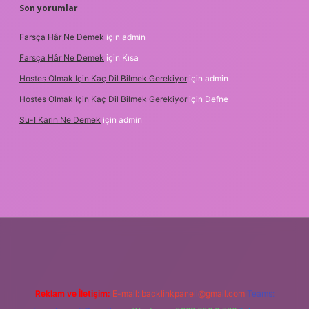
Son yorumlar
Farsça Hâr Ne Demek
için
admin
Farsça Hâr Ne Demek
için
Kısa
Hostes Olmak Için Kaç Dil Bilmek Gerekiyor
için
admin
Hostes Olmak Için Kaç Dil Bilmek Gerekiyor
için
Defne
Su-I Karin Ne Demek
için
admin
elexbet
Reklam ve İletişim:
E-mail:
backlinkpaneli@gmail.com
Teams: