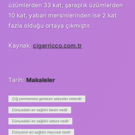
üzümlerden 33 kat, şaraplık üzümlerden
10 kat, yaban mersinlerinden ise 2 kat
fazla olduğu ortaya çıkmıştır.
Kaynak:
cigerricco.com.tr
Tarih:
Makaleler
Çiğ yenmemesi gereken sebzeler nelerdir
Dünyadaki en sağlıklı besin nedir
Dünyadaki en sağlıklı sebze nedir
Dünyanın en sağlıklı meyvesi nedir