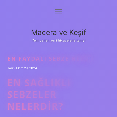
menüyü
Anasayfa
aç
Gizlilik Politikası
Macera ve Keşif
Yasal Uyarı
Yeni yerler, yeni hikayelerle tanış!
Hakkımızda
EN FAYDALI SEBZE NEDIR
Tarih: Ekim 29, 2024
EN SAĞLIKLI
SEBZELER
NELERDIR?