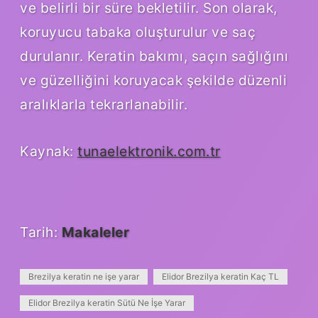
ve belirli bir süre bekletilir. Son olarak,
koruyucu tabaka oluşturulur ve saç
durulanır. Keratin bakımı, saçın sağlığını
ve güzelliğini koruyacak şekilde düzenli
aralıklarla tekrarlanabilir.
Kaynak:
tunaelektronik.com.tr
Tarih:
Makaleler
Brezilya keratin ne işe yarar
Elidor Brezilya keratin Kaç TL
Elidor Brezilya keratin Sütü Ne İşe Yarar