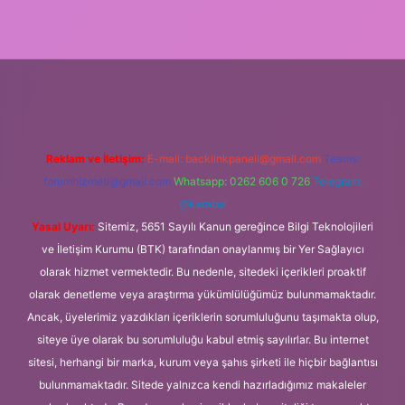
et
Reklam ve İletişim:
E-mail:
backlinkpaneli@gmail.com
Teams:
forumhizmeti@gmail.com
Whatsapp: 0262 606 0 726
Telegram:
@karabul
Yasal Uyarı:
Sitemiz, 5651 Sayılı Kanun gereğince Bilgi Teknolojileri
ve İletişim Kurumu (BTK) tarafından onaylanmış bir Yer Sağlayıcı
olarak hizmet vermektedir. Bu nedenle, sitedeki içerikleri proaktif
olarak denetleme veya araştırma yükümlülüğümüz bulunmamaktadır.
Ancak, üyelerimiz yazdıkları içeriklerin sorumluluğunu taşımakta olup,
siteye üye olarak bu sorumluluğu kabul etmiş sayılırlar. Bu internet
sitesi, herhangi bir marka, kurum veya şahıs şirketi ile hiçbir bağlantısı
bulunmamaktadır. Sitede yalnızca kendi hazırladığımız makaleler