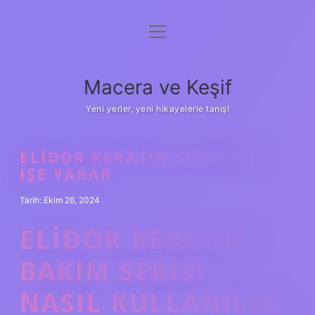
menüyü
Anasayfa
aç
Gizlilik Politikası
Macera ve Keşif
Yasal Uyarı
Yeni yerler, yeni hikayelerle tanış!
Hakkımızda
ELIDOR KERATIN SERISI NE
IŞE YARAR
Tarih: Ekim 26, 2024
ELIDOR KERATIN
BAKIM SERISI
NASIL KULLANILIR?