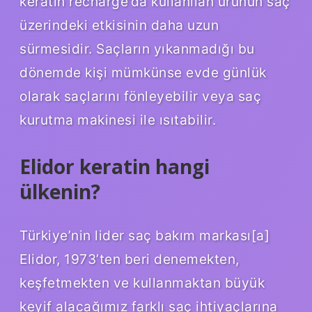
keratin recharge’da kullanılan ürünün saç
üzerindeki etkisinin daha uzun
sürmesidir. Saçların yıkanmadığı bu
dönemde kişi mümkünse evde günlük
olarak saçlarını fönleyebilir veya saç
kurutma makinesi ile ısıtabilir.
Elidor keratin hangi
ülkenin?
Türkiye’nin lider saç bakım markası[a]
Elidor, 1973’ten beri denemekten,
keşfetmekten ve kullanmaktan büyük
keyif alacağımız farklı saç ihtiyaçlarına