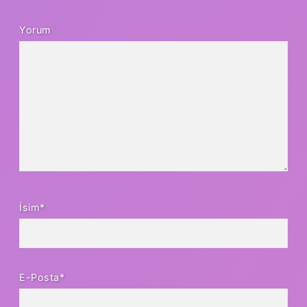
Yorum
İsim*
E-Posta*