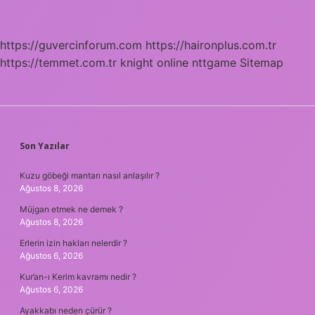
https://guvercinforum.com
https://haironplus.com.tr
https://temmet.com.tr
knight online
nttgame
Sitemap
SIDEBAR
Son Yazılar
Kuzu göbeği mantarı nasıl anlaşılır ?
Ağustos 8, 2026
Müjgan etmek ne demek ?
Ağustos 8, 2026
Erlerin izin hakları nelerdir ?
Ağustos 6, 2026
Kur’an-ı Kerim kavramı nedir ?
Ağustos 6, 2026
Ayakkabı neden çürür ?