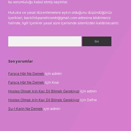
bu sorumluluğu kabul etmiş sayılırlar.
Hukuka ve yasal düzenlemelere aykırı olduğunu düşündüğünüz
içerikleri,
backlinkpanelicomtr@gmail.com
adresine bildirmeniz
halinde, ilgili içerikler yasal süre içerisinde sitemizden kaldırılacaktır.
Arama
Son yorumlar
Farsça Hâr Ne Demek
için
admin
Farsça Hâr Ne Demek
için
Kısa
Hostes Olmak Için Kaç Dil Bilmek Gerekiyor
için
admin
Hostes Olmak Için Kaç Dil Bilmek Gerekiyor
için
Defne
Su-I Karin Ne Demek
için
admin