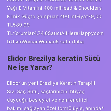
Yağı E Vitamini 400 mlHead & Shoulders
Klinik Güçte Şampuan 400 mlFiyat79,00
TL589,99
TLYorumlar4,74,6SatıcıAllHereHappycom
trUserWomanWoman6 satır daha
Elidor Brezilya keratin Sütü
Ne İşe Yarar?
Elidor’un yeni Brezilya Keratin Terapili
Sıvı Saç Sütü, saçlarınızın ihtiyaç
duyduğu besleyici ve nemlendirici
bakımı sağlayan özel formülüyle, anında*