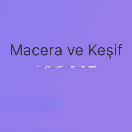
Macera ve Keşif
Yeni yerler, yeni hikayelerle tanış!
MI NEDIR
betci
vd cas