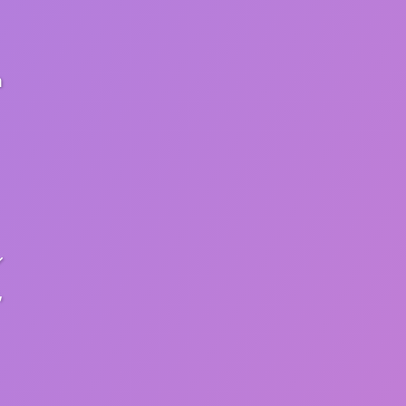
a
✓
,