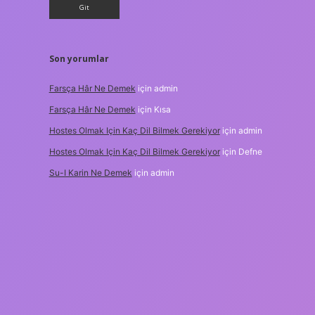
Son yorumlar
Farsça Hâr Ne Demek
için
admin
Farsça Hâr Ne Demek
için
Kısa
Hostes Olmak Için Kaç Dil Bilmek Gerekiyor
için
admin
Hostes Olmak Için Kaç Dil Bilmek Gerekiyor
için
Defne
Su-I Karin Ne Demek
için
admin