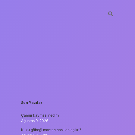
SIDEBAR
Son Yazılar
ino
ilbet casino
ilbet yeni giriş
Betexper giriş adresi
betexper.x
Çamur kayması nedir ?
Ağustos 9, 2026
Kuzu göbeği mantarı nasıl anlaşılır ?