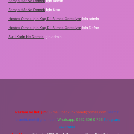
Farsça Hâr Ne Demek
için
admin
Farsça Hâr Ne Demek
için
Kısa
Hostes Olmak Için Kaç Dil Bilmek Gerekiyor
için
admin
Hostes Olmak Için Kaç Dil Bilmek Gerekiyor
için
Defne
Su-I Karin Ne Demek
için
admin
exbet
Reklam ve İletişim:
E-mail:
backlinkpaneli@gmail.com
Teams:
forumhizmeti@gmail.com
Whatsapp: 0262 606 0 726
Telegram:
@karabul