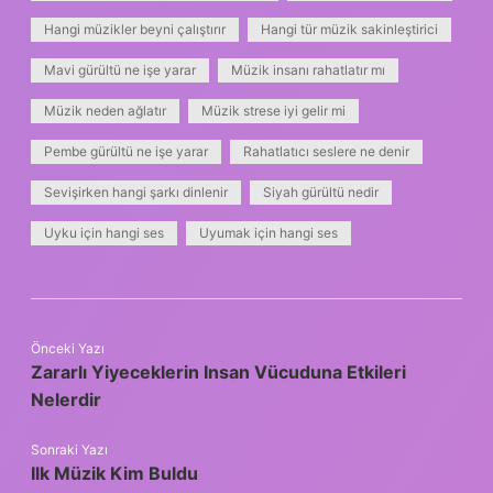
Hangi müzikler beyni çalıştırır
Hangi tür müzik sakinleştirici
Mavi gürültü ne işe yarar
Müzik insanı rahatlatır mı
Müzik neden ağlatır
Müzik strese iyi gelir mi
Pembe gürültü ne işe yarar
Rahatlatıcı seslere ne denir
Sevişirken hangi şarkı dinlenir
Siyah gürültü nedir
Uyku için hangi ses
Uyumak için hangi ses
Önceki Yazı
Zararlı Yiyeceklerin Insan Vücuduna Etkileri
Nelerdir
Sonraki Yazı
Ilk Müzik Kim Buldu