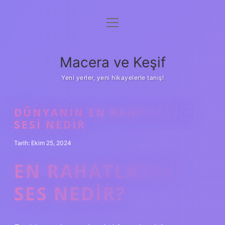
menüyü
Anasayfa
aç
Gizlilik Politikası
Macera ve Keşif
Yasal Uyarı
Yeni yerler, yeni hikayelerle tanış!
Hakkımızda
DÜNYANIN EN RAHATLATICI
SESI NEDIR
Tarih: Ekim 25, 2024
EN RAHATLATICI
SES NEDIR?