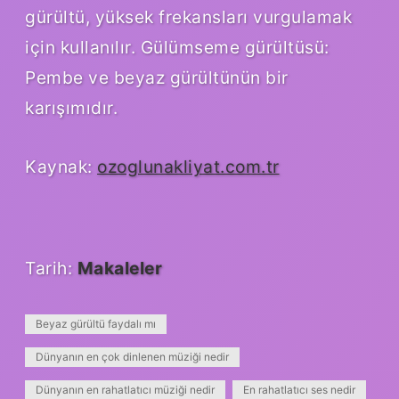
gürültü, yüksek frekansları vurgulamak
için kullanılır. Gülümseme gürültüsü:
Pembe ve beyaz gürültünün bir
karışımıdır.
Kaynak:
ozoglunakliyat.com.tr
Tarih:
Makaleler
Beyaz gürültü faydalı mı
Dünyanın en çok dinlenen müziği nedir
Dünyanın en rahatlatıcı müziği nedir
En rahatlatıcı ses nedir