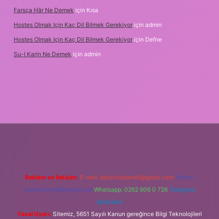
Farsça Hâr Ne Demek
için
Kısa
Hostes Olmak Için Kaç Dil Bilmek Gerekiyor
için
admin
Hostes Olmak Için Kaç Dil Bilmek Gerekiyor
için
Defne
Su-I Karin Ne Demek
için
admin
xbet
Reklam ve İletişim:
E-mail:
backlinkpaneli@gmail.com
Teams:
forumhizmeti@gmail.com
Whatsapp: 0262 606 0 726
Telegram:
@karabul
Yasal Uyarı:
Sitemiz, 5651 Sayılı Kanun gereğince Bilgi Teknolojileri