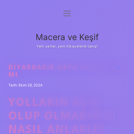
menüyü
Anasayfa
aç
Gizlilik Politikası
Macera ve Keşif
Yasal Uyarı
Yeni yerler, yeni hikayelerle tanış!
Hakkımızda
DIYARBAKIR URFA YOLU AÇIK
MI
Tarih: Ekim 29, 2024
YOLLARIN AÇIK
OLUP OLMADIĞINI
NASIL ANLARIZ?