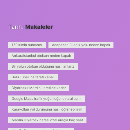
Tarih:
Makaleler
159 kimin numarası
Adapazarı Bilecik yolu neden kapalı
Ankaraİstanbul otobanı neden kapalı
Bir yolun otoban olduğunu nasıl anlarız
Bolu Tüneli ne tarafı kapalı
Diyarbakır Mardin ücreti ne kadar
Google Maps trafik yoğunluğunu nasıl açılır
Karayolları yol durumunu nasıl öğrenebilirim
Mardin Diyarbakır arası özel araçla kaç saat