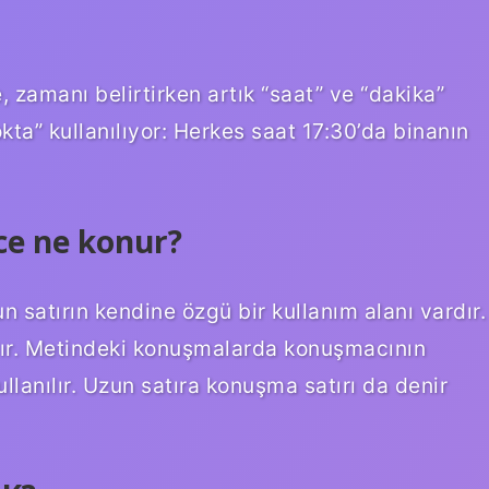
 zamanı belirtirken artık “saat” ve “dakika”
kta” kullanılıyor: Herkes saat 17:30’da binanın
e ne konur?
n satırın kendine özgü bir kullanım alanı vardır.
nılır. Metindeki konuşmalarda konuşmacının
ullanılır. Uzun satıra konuşma satırı da denir