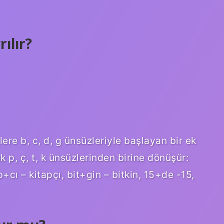
ılır?
ere b, c, d, g ünsüzleriyle başlayan bir ek
k p, ç, t, k ünsüzlerinden birine dönüşür:
+cı – kitapçı, bit+gin – bitkin, 15+de -15,