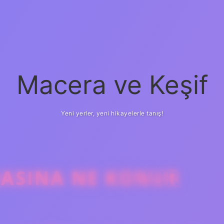
Macera ve Keşif
Yeni yerler, yeni hikayelerle tanış!
RASINA NE KONUR
betci
vd casino
ilbe