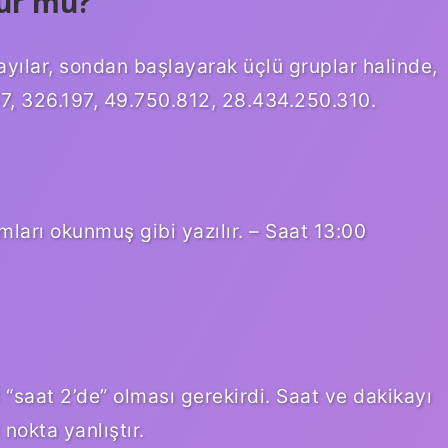
nur mu?
yılar, sondan başlayarak üçlü gruplar halinde,
567, 326.197, 49.750.812, 28.434.250.310.
mları okunmuş gibi yazılır. – Saat 13:00
“saat 2’de” olması gerekirdi. Saat ve dakikayı
 nokta yanlıştır.