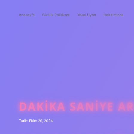
Anasayfa
Gizlilik Politikası
Yasal Uyarı
Hakkımızda
DAKIKA SANIYE A
Tarih: Ekim 29, 2024