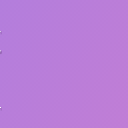
n
a
n