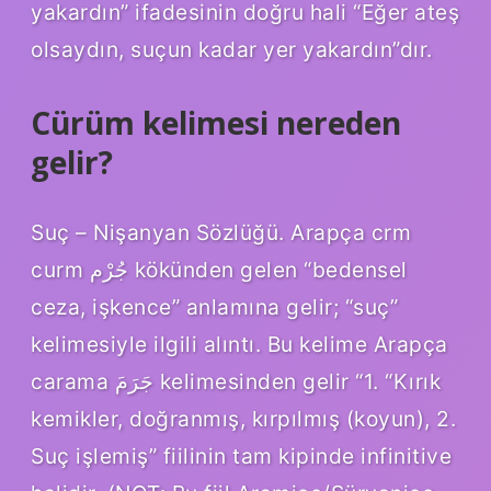
yakardın” ifadesinin doğru hali “Eğer ateş
olsaydın, suçun kadar yer yakardın”dır.
Cürüm kelimesi nereden
gelir?
Suç – Nişanyan Sözlüğü. Arapça crm
curm جُرْم kökünden gelen “bedensel
ceza, işkence” anlamına gelir; “suç”
kelimesiyle ilgili alıntı. Bu kelime Arapça
carama جَرَمَ kelimesinden gelir “1. “Kırık
kemikler, doğranmış, kırpılmış (koyun), 2.
Suç işlemiş” fiilinin tam kipinde infinitive