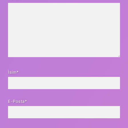
İsim*
E-Posta*