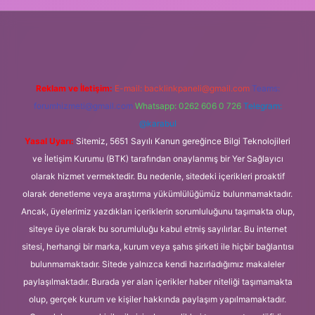
m elexbet
Reklam ve İletişim:
E-mail:
backlinkpaneli@gmail.com
Teams:
forumhizmeti@gmail.com
Whatsapp: 0262 606 0 726
Telegram:
@karabul
Yasal Uyarı:
Sitemiz, 5651 Sayılı Kanun gereğince Bilgi Teknolojileri
ve İletişim Kurumu (BTK) tarafından onaylanmış bir Yer Sağlayıcı
olarak hizmet vermektedir. Bu nedenle, sitedeki içerikleri proaktif
olarak denetleme veya araştırma yükümlülüğümüz bulunmamaktadır.
Ancak, üyelerimiz yazdıkları içeriklerin sorumluluğunu taşımakta olup,
siteye üye olarak bu sorumluluğu kabul etmiş sayılırlar. Bu internet
sitesi, herhangi bir marka, kurum veya şahıs şirketi ile hiçbir bağlantısı
bulunmamaktadır. Sitede yalnızca kendi hazırladığımız makaleler
paylaşılmaktadır. Burada yer alan içerikler haber niteliği taşımamakta
olup, gerçek kurum ve kişiler hakkında paylaşım yapılmamaktadır.