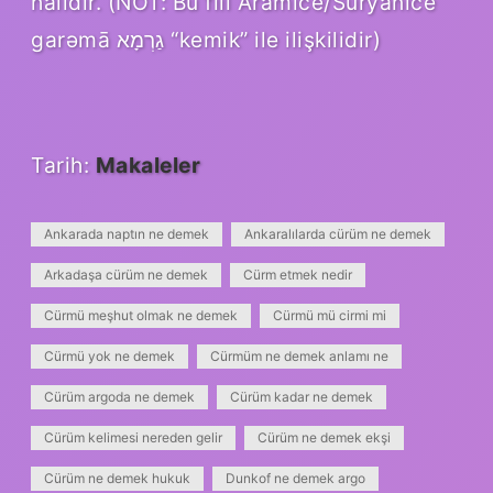
halidir. (NOT: Bu fiil Aramice/Süryanice
garəmā גַרְמָא “kemik” ile ilişkilidir)
Tarih:
Makaleler
Ankarada naptın ne demek
Ankaralılarda cürüm ne demek
Arkadaşa cürüm ne demek
Cürm etmek nedir
Cürmü meşhut olmak ne demek
Cürmü mü cirmi mi
Cürmü yok ne demek
Cürmüm ne demek anlamı ne
Cürüm argoda ne demek
Cürüm kadar ne demek
Cürüm kelimesi nereden gelir
Cürüm ne demek ekşi
Cürüm ne demek hukuk
Dunkof ne demek argo