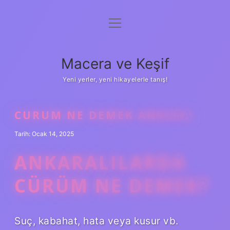
menüyü
Anasayfa
aç
Gizlilik Politikası
Macera ve Keşif
Yasal Uyarı
Yeni yerler, yeni hikayelerle tanış!
Hakkımızda
CURUM NE DEMEK ANKARA
Tarih: Ocak 14, 2025
ANKARALILARDA
CÜRÜM NE DEMEK?
Suç, kabahat, hata veya kusur vb.