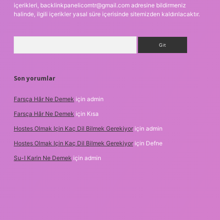
içerikleri,
backlinkpanelicomtr@gmail.com
adresine bildirmeniz
halinde, ilgili içerikler yasal süre içerisinde sitemizden kaldırılacaktır.
Arama
Son yorumlar
Farsça Hâr Ne Demek
için
admin
Farsça Hâr Ne Demek
için
Kısa
Hostes Olmak Için Kaç Dil Bilmek Gerekiyor
için
admin
Hostes Olmak Için Kaç Dil Bilmek Gerekiyor
için
Defne
Su-I Karin Ne Demek
için
admin