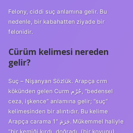
Felony, ciddi suç anlamına gelir. Bu
nedenle, bir kabahatten ziyade bir
felonidir.
Cürüm kelimesi nereden
gelir?
Suç – Nişanyan Sözlük. Arapça crm
kökünden gelen Curm جُرْم, “bedensel
ceza, işkence” anlamına gelir; “suç”
kelimesinden bir alıntıdır. Bu kelime
Arapça carama جَرَمَ “1. Mükemmel haliyle
“bir kemiği kırdı, doğradı, (bir koyunu)