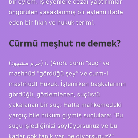
bir eylem. İşleyenlere cezai yaptırımlar
öngörülen yasaklanmış bir eylemi ifade
eden bir fıkıh ve hukuk terimi.
Cürmü meşhut ne demek?
(ﺟﺮﻡ ﻣﺸﻬﻮﺩ) i. (Arch. curm “suç” ve
mashhūd “gördüğü şey” ve curm-i
mashhūd) Hukuk. İşlenirken başkalarının
gördüğü, gözlemlenen, suçüstü
yakalanan bir suç: Hatta mahkemedeki
yargıç bile hüküm giymiş suçlulara: “Bu
suçu işlediğinizi söylüyorsunuz ve bu
kadar çok tanık var, ne diyorsunuz?”