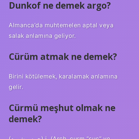
Dunkof ne demek argo?
Almanca’da muhtemelen aptal veya
salak anlamına geliyor.
Cürüm atmak ne demek?
Birini kötülemek, karalamak anlamına
gelir.
Cürmü meşhut olmak ne
demek?
(ﺟﺮﻡ ﻣﺸﻬﻮﺩ) i. (Arch. curm “suç” ve