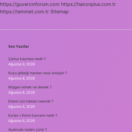
https://guvercinforum.com
https://haironplus.com.tr
https://temmet.com.tr
Sitemap
SIDEBAR
Son Yazılar
Çamur kayması nedir ?
Ağustos 9, 2026
Kuzu göbeği mantarı nasıl anlaşılır ?
Ağustos 8, 2026
Müjgan etmek ne demek ?
Ağustos 8, 2026
Erlerin izin hakları nelerdir ?
Ağustos 6, 2026
Kur’an-ı Kerim kavramı nedir ?
Ağustos 6, 2026
Ayakkabı neden çürür ?