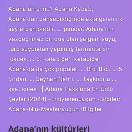
Adana ünlü mü? Adana Kebab,
Adana’dan bahsedildiğinde akla gelen ilk
şeylerden biridir. … pancar. Adana’nın
vazgeçilmez bir qua olan şalgam suyu,
turp suyundan yapılmış fermente bir
içecek. … 3. Karaciğer. Karaciğer
Adana’da da çok popüler. … Bici Bici. … 5.
Şırdan. … Seyhan Nehri. … Taşköpr ü …
saat kulesi. | Adana Hakkında En Ünlü
Şeyler (2024) -Enuyunenuygun ›Bilgiler›
Adana-Nin-Meshuryugun ›Bilgiler
Adana’nın kültürleri