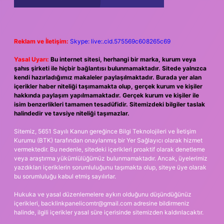
Reklam ve İletişim:
Skype: live:.cid.575569c608265c69
Yasal Uyarı:
Bu internet sitesi, herhangi bir marka, kurum veya
şahıs şirketi ile hiçbir bağlantısı bulunmamaktadır. Sitede yalnızca
kendi hazırladığımız makaleler paylaşılmaktadır. Burada yer alan
içerikler haber niteliği taşımamakta olup, gerçek kurum ve kişiler
hakkında paylaşım yapılmamaktadır. Gerçek kurum ve kişiler ile
isim benzerlikleri tamamen tesadüfidir. Sitemizdeki bilgiler taslak
halindedir ve tavsiye niteliği taşımazlar.
Sitemiz, 5651 Sayılı Kanun gereğince Bilgi Teknolojileri ve İletişim
Kurumu (BTK) tarafından onaylanmış bir Yer Sağlayıcı olarak hizmet
vermektedir. Bu nedenle, sitedeki içerikleri proaktif olarak denetleme
veya araştırma yükümlülüğümüz bulunmamaktadır. Ancak, üyelerimiz
yazdıkları içeriklerin sorumluluğunu taşımakta olup, siteye üye olarak
bu sorumluluğu kabul etmiş sayılırlar.
Hukuka ve yasal düzenlemelere aykırı olduğunu düşündüğünüz
içerikleri,
backlinkpanelicomtr@gmail.com
adresine bildirmeniz
halinde, ilgili içerikler yasal süre içerisinde sitemizden kaldırılacaktır.