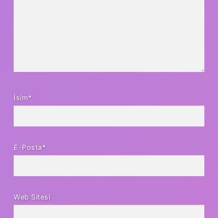
İsim*
E-Posta*
Web Sitesi