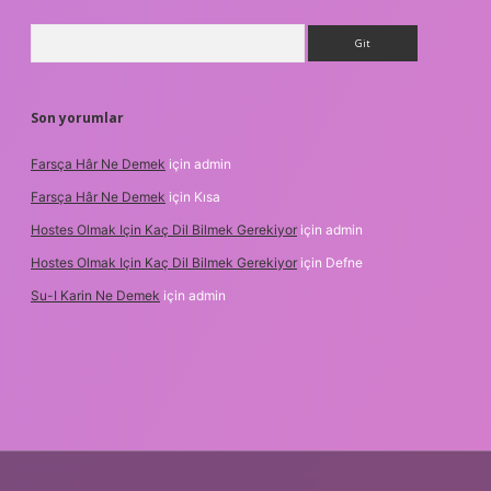
Arama
Son yorumlar
Farsça Hâr Ne Demek
için
admin
Farsça Hâr Ne Demek
için
Kısa
Hostes Olmak Için Kaç Dil Bilmek Gerekiyor
için
admin
Hostes Olmak Için Kaç Dil Bilmek Gerekiyor
için
Defne
Su-I Karin Ne Demek
için
admin
yz
m elexbet