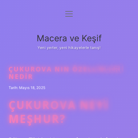
menüyü
Anasayfa
aç
Gizlilik Politikası
Macera ve Keşif
Yasal Uyarı
Yeni yerler, yeni hikayelerle tanış!
Hakkımızda
ÇUKUROVA NIN ÖZELLIKLERI
NEDIR
Tarih: Mayıs 18, 2025
ÇUKUROVA NEYI
MEŞHUR?