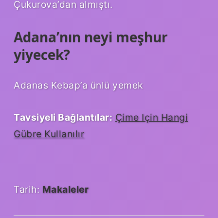
Çukurova’dan almıştı.
Adana’nın neyi meşhur
yiyecek?
Adanas Kebap’a ünlü yemek
Tavsiyeli Bağlantılar:
Çime Için Hangi
Gübre Kullanılır
Tarih:
Makaleler