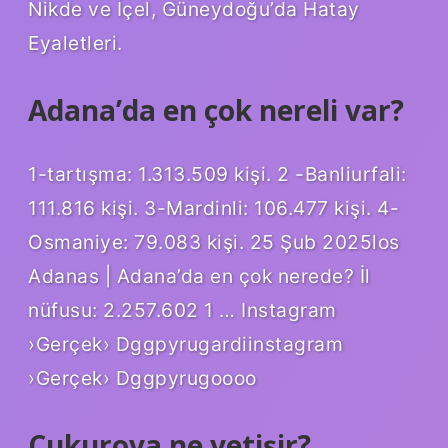
Nikde ve İçel, Güneydoğu’da Hatay
Eyaletleri.
Adana’da en çok nereli var?
1-tartışma: 1.313.509 kişi. 2 -Banliurfali:
111.816 kişi. 3-Mardinli: 106.477 kişi. 4-
Osmaniye: 79.083 kişi. 25 Şub 2025los
Adanas | Adana’da en çok nerede? İl
nüfusu: 2.257.602 1 … Instagram
›Gerçek› Dggpyrugardiinstagram
›Gerçek› Dggpyrugoooo
Çukurova ne yetişir?